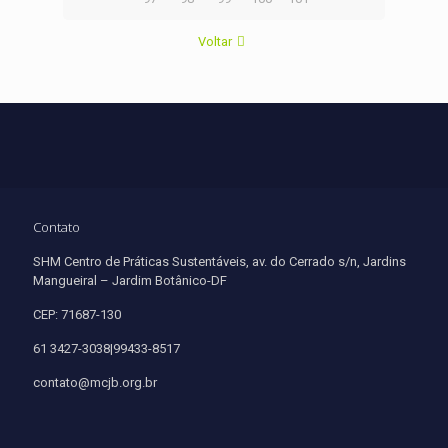
Voltar
Contato
SHM Centro de Práticas Sustentáveis, av. do Cerrado s/n, Jardins
Mangueiral – Jardim Botânico-DF
CEP: 71687-130
61 3427-3038|99433-8517
contato@mcjb.org.br