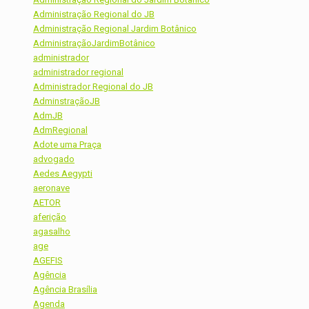
Administração Regional do JB
Administração Regional Jardim Botânico
AdministraçãoJardimBotânico
administrador
administrador regional
Administrador Regional do JB
AdminstraçãoJB
AdmJB
AdmRegional
Adote uma Praça
advogado
Aedes Aegypti
aeronave
AETOR
aferição
agasalho
age
AGEFIS
Agência
Agência Brasília
Agenda