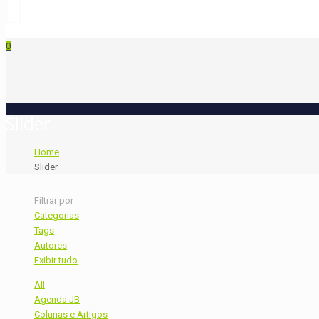
0
Slider
Home
Slider
Filtrar por
Categorias
Tags
Autores
Exibir tudo
All
Agenda JB
Colunas e Artigos