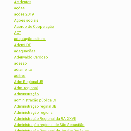
Acidentes
ações
ações 2019
Ações sociais
Acordo de Cooperação
ACT
adaptação cultural
Ademi-DF
adequações
Aderivaldo Cardoso
adesão
adiamento
aditivo
Adm Regional JB
Adm. regional
Administração
administração pública DF
Administração reginal JB
Administração regional
Administração Regional da RA-XXVII
Administração regional de São Sebastião
Administração Regional do Jardim Botânico