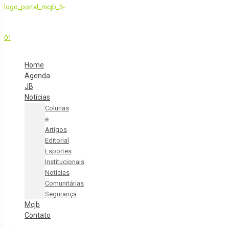
Home
Agenda
JB
Notícias
Colunas
e
Artigos
Editorial
Esportes
Institucionais
Notícias
Comunitárias
Segurança
Mcjb
Contato