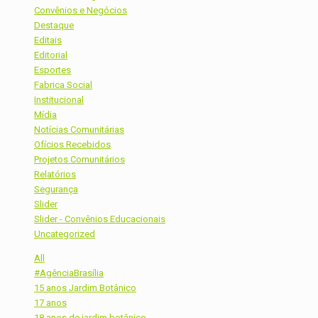
Convênios e Negócios
Destaque
Editais
Editorial
Esportes
Fabrica Social
Institucional
Mídia
Notícias Comunitárias
Ofícios Recebidos
Projetos Comunitários
Relatórios
Segurança
Slider
Slider - Convênios Educacionais
Uncategorized
All
#AgênciaBrasília
15 anos Jardim Botânico
17 anos
18 anos de jardim botânico