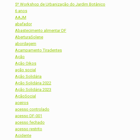
5º Workshop de Urbanização do Jardim Botânico
6 anos
AAJM
abafador
Abastecimento alimentar DF
AberturaSolene
abordagem
Acampamento Tiradentes
Ação
Ação Oikos
ação social
Ação Solidária
Ação Solidária 2022
Ação Solidária 2023
AçãoSocial
aceiros
acesso controlado
acesso DF-001
acesso fechado
acesso restrito
Acidente