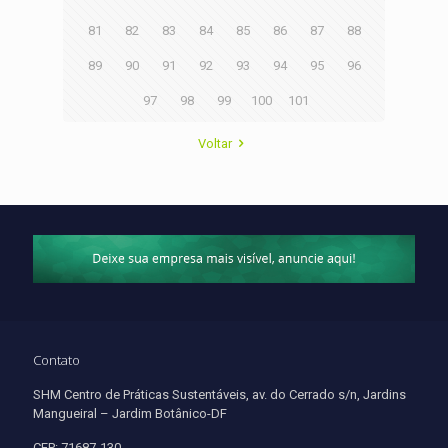
81
82
83
84
85
86
87
88
89
90
91
92
93
94
95
96
97
98
99
100
101
Voltar
Contato
SHM Centro de Práticas Sustentáveis, av. do Cerrado s/n, Jardins
Mangueiral – Jardim Botânico-DF
CEP: 71687-130