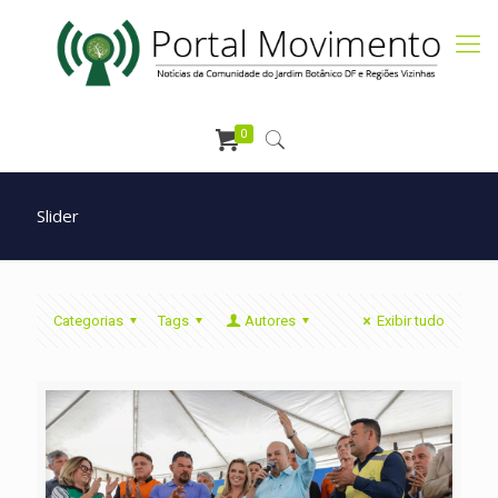
0
Slider
Categorias
Tags
Autores
Exibir tudo