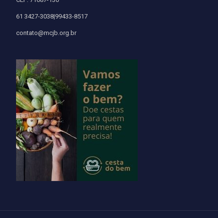
61 3427-3038|99433-8517
contato@mcjb.org.br