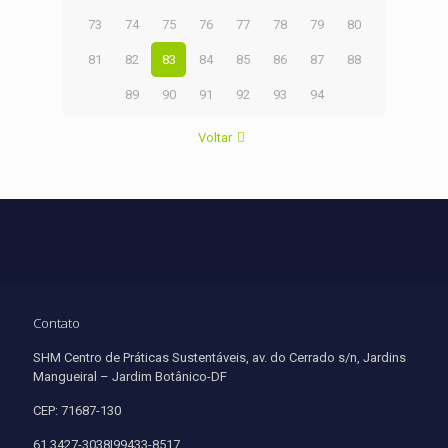
73
74
75
76
77
78
79
80
81
82
83
84
85
86
87
88
89
90
91
92
93
94
Voltar
Contato
SHM Centro de Práticas Sustentáveis, av. do Cerrado s/n, Jardins
Mangueiral – Jardim Botânico-DF
CEP: 71687-130
61 3427-3038|99433-8517