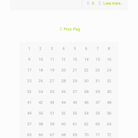
0
Leia mais...
Prox. Pag
1
2
3
4
5
6
7
8
9
10
11
12
13
14
15
16
17
18
19
20
21
22
23
24
25
26
27
28
29
30
31
32
33
34
35
36
37
38
39
40
41
42
43
44
45
46
47
48
49
50
51
52
53
54
55
56
57
58
59
60
61
62
63
64
65
66
67
68
69
70
71
72