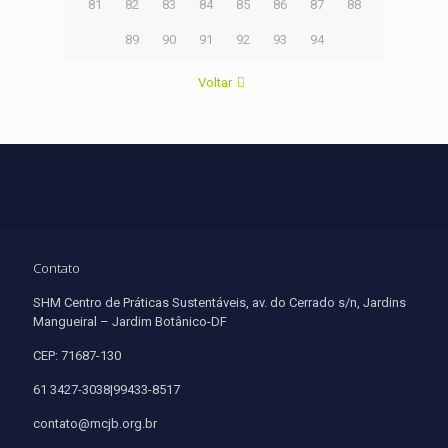
81
82
83
84
85
86
87
88
89
90
91
92
93
94
Voltar
Contato
SHM Centro de Práticas Sustentáveis, av. do Cerrado s/n, Jardins
Mangueiral – Jardim Botânico-DF
CEP: 71687-130
61 3427-3038|99433-8517
contato@mcjb.org.br