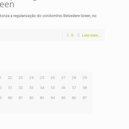
reen
utoriza a regularização do condomínio Belvedere Green, no
0
Leia mais...
1
22
23
24
25
26
27
28
29
0
51
52
53
54
55
56
57
58
9
80
81
82
83
84
85
86
87