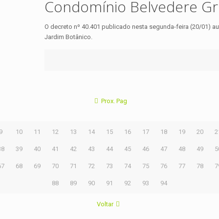
Condomínio Belvedere G
O decreto nº 40.401 publicado nesta segunda-feira (20/01) a
Jardim Botânico.
Prox. Pag
9
10
11
12
13
14
15
16
17
18
19
20
2
38
39
40
41
42
43
44
45
46
47
48
49
5
67
68
69
70
71
72
73
74
75
76
77
78
7
88
89
90
91
92
93
94
Voltar