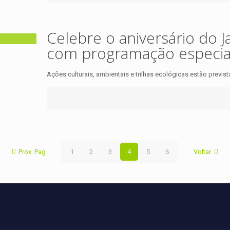
Celebre o aniversário do J
com programação especia
Ações culturais, ambientais e trilhas ecológicas estão prev
Prox. Pag
1
2
3
4
5
6
Voltar