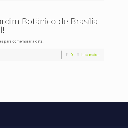
ardim Botânico de Brasília
l!
istas para comemorar a data.
0
Leia mais...