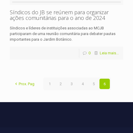
Síndicos do JB se reúnem para organizar
ações comunitárias para o ano de 2024
Síndicos e líderes de instituições associadas ao MCJB
participaram de uma reunião comunitária para debater pautas
importantes para o Jardim Botânico.
0
Leia mais...
Prox. Pag
1
2
3
4
5
6