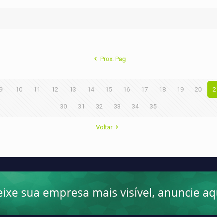
Prox. Pag
9
10
11
12
13
14
15
16
17
18
19
20
2
30
31
32
33
34
35
Voltar