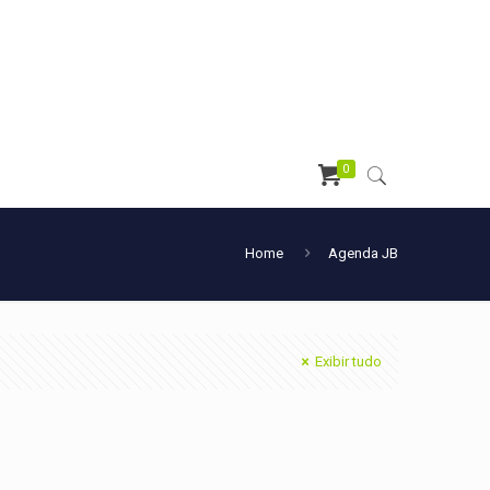
0
Home
Agenda JB
Exibir tudo