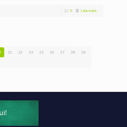
0
Leia mais...
1
22
23
24
25
26
27
28
29