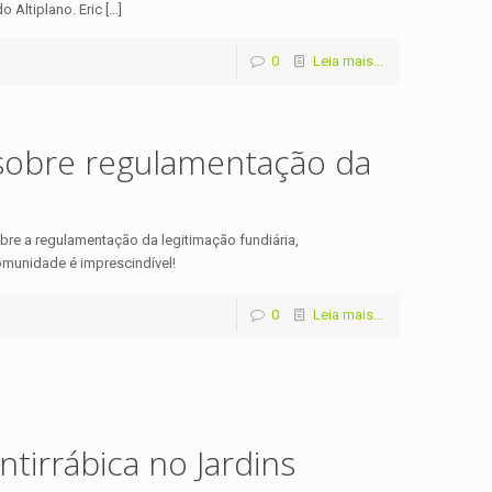
 Altiplano. Eric
[…]
0
Leia mais...
sobre regulamentação da
bre a regulamentação da legitimação fundiária,
omunidade é imprescindível!
0
Leia mais...
irrábica no Jardins