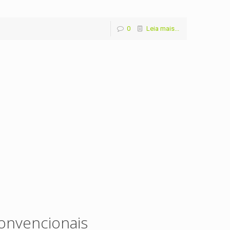
0
Leia mais...
onvencionais