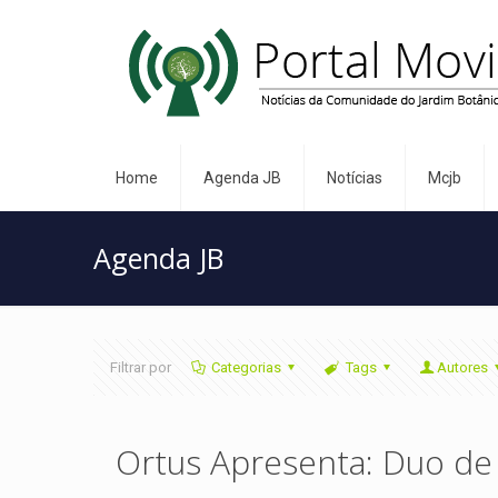
Home
Agenda JB
Notícias
Mcjb
Agenda JB
Filtrar por
Categorias
Tags
Autores
Ortus Apresenta: Duo de 