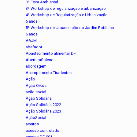
3º Feira Ambiental
3º Workshop de regularização e urbanização
4º Workshop de Regularização e Urbanização
5 anos
5º Workshop de Urbanização do Jardim Botânico
6 anos
AAJM
abafador
Abastecimento alimentar DF
AberturaSolene
abordagem
Acampamento Tiradentes
Ação
Ação Oikos
ação social
Ação Solidária
Ação Solidária 2022
Ação Solidária 2023
AçãoSocial
aceiros
acesso controlado
acesso DF-001