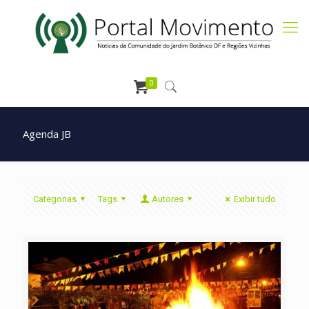
0
Agenda JB
Categorias
Tags
Autores
Exibir tudo