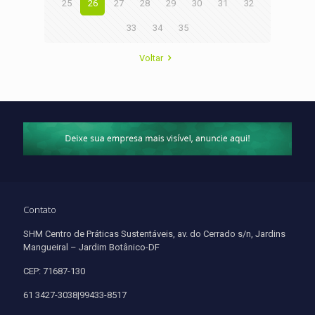
25
26
27
28
29
30
31
32
33
34
35
Voltar
Contato
SHM Centro de Práticas Sustentáveis, av. do Cerrado s/n, Jardins
Mangueiral – Jardim Botânico-DF
CEP: 71687-130
61 3427-3038|99433-8517