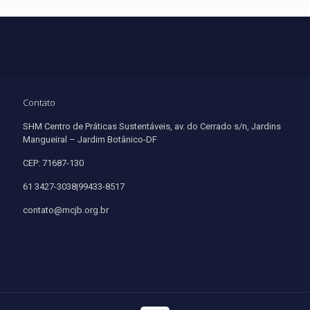
Contato
SHM Centro de Práticas Sustentáveis, av. do Cerrado s/n, Jardins
Mangueiral – Jardim Botânico-DF
CEP: 71687-130
61 3427-3038|99433-8517
contato@mcjb.org.br