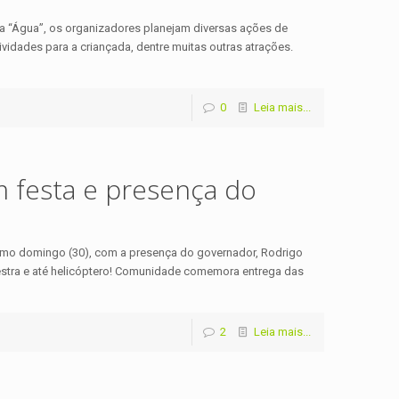
ma “Água”, os organizadores planejam diversas ações de
tividades para a criançada, dentre muitas outras atrações.
0
Leia mais...
m festa e presença do
ximo domingo (30), com a presença do governador, Rodrigo
stra e até helicóptero! Comunidade comemora entrega das
2
Leia mais...