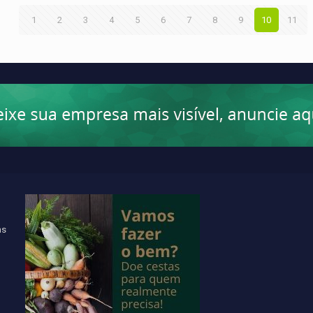
1
2
3
4
5
6
7
8
9
10
11
ns