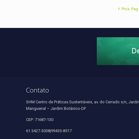
Prox. Pag
Contato
SHM Centro de Práticas Sustentáveis, av. do Cerrado s/n, Jardi
Mangueiral – Jardim Botânico-DF
CEP: 71687-130
61 3427-3038|99433-8517