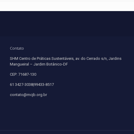
Contato
SHM Centro de Práticas Sustentáveis, av. do Cerrado s/n, Jardins
Mangueiral – Jardim Botânico-DF
CEP: 71687-130
61 3427-3038|99433-8517
contato@mcjb.org.br