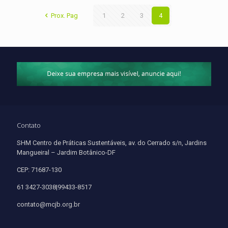
Prox. Pag
1
2
3
4
Contato
SHM Centro de Práticas Sustentáveis, av. do Cerrado s/n, Jardins
Mangueiral – Jardim Botânico-DF
CEP: 71687-130
61 3427-3038|99433-8517
contato@mcjb.org.br