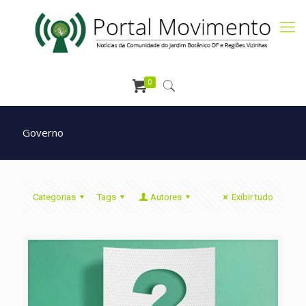
0
Governo
Categorias
Tags
Autores
Exibir tudo