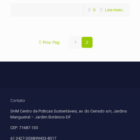
0
Leia mais...
Prox. Pag
1
2
Contato
SHM Centro de Práticas Sustentáveis, av. do Cerrado s/n, Jardins
Mangueiral – Jardim Botânico-DF
CEP: 71687-130
61 3427-3038|99433-8517