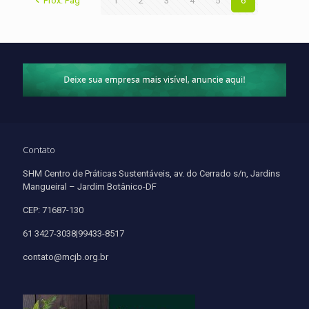
Prox. Pag
1
2
3
4
5
6
Contato
SHM Centro de Práticas Sustentáveis, av. do Cerrado s/n, Jardins
Mangueiral – Jardim Botânico-DF
CEP: 71687-130
61 3427-3038|99433-8517
contato@mcjb.org.br