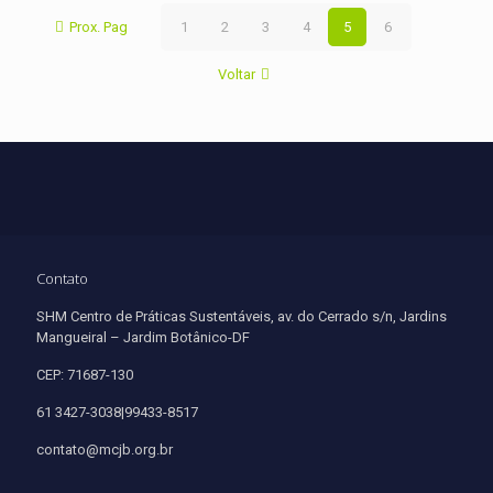
Prox. Pag
1
2
3
4
5
6
Voltar
Contato
SHM Centro de Práticas Sustentáveis, av. do Cerrado s/n, Jardins
Mangueiral – Jardim Botânico-DF
CEP: 71687-130
61 3427-3038|99433-8517
contato@mcjb.org.br