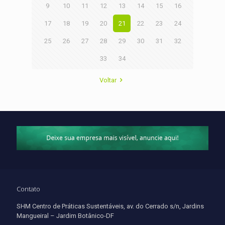
9
10
11
12
13
14
15
16
17
18
19
20
21
22
23
24
25
26
27
28
29
30
31
32
33
34
Voltar
Contato
SHM Centro de Práticas Sustentáveis, av. do Cerrado s/n, Jardins
Mangueiral – Jardim Botânico-DF