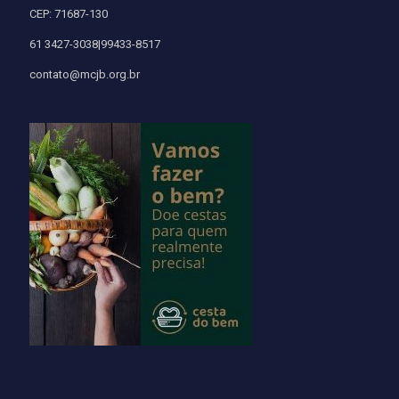
CEP: 71687-130
61 3427-3038|99433-8517
contato@mcjb.org.br