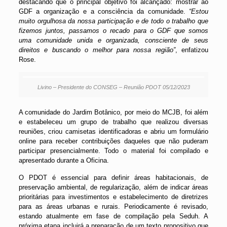
destacando que o principal objetivo foi alcançado: mostrar ao
GDF a organização e a consciência da comunidade.
“Estou
muito orgulhosa da nossa participação e de todo o trabalho que
fizemos juntos, passamos o recado para o GDF que somos
uma comunidade unida e organizada, consciente de seus
direitos e buscando o melhor para nossa região”
, enfatizou
Rose.
Livino – Presidente do CONSEG – Reunião PDOT 05/12/2023
A comunidade do Jardim Botânico, por meio do MCJB, foi além
e estabeleceu um grupo de trabalho que realizou diversas
reuniões, criou camisetas identificadoras e abriu um formulário
online para receber contribuições daqueles que não puderam
participar presencialmente. Todo o material foi compilado e
apresentado durante a Oficina.
O PDOT é essencial para definir áreas habitacionais, de
preservação ambiental, de regularização, além de indicar áreas
prioritárias para investimentos e estabelecimento de diretrizes
para as áreas urbanas e rurais. Periodicamente é revisado,
estando atualmente em fase de compilação pela Seduh. A
próxima etapa incluirá a preparação de um texto propositivo que