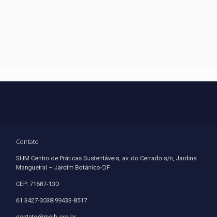
Contato
SHM Centro de Práticas Sustentáveis, av. do Cerrado s/n, Jardins
Mangueiral – Jardim Botânico-DF
CEP: 71687-130
61 3427-3038|99433-8517
contato@mcjb.org.br