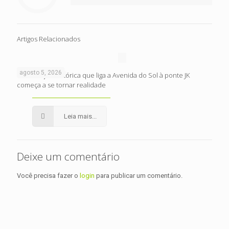
Artigos Relacionados
agosto 5, 2026
Intervenção histórica que liga a Avenida do Sol à ponte JK
começa a se tornar realidade
Leia mais...
Deixe um comentário
Você precisa fazer o
login
para publicar um comentário.