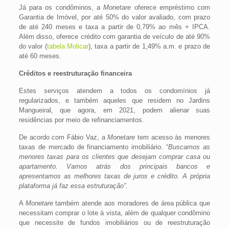
Já para os condôminos, a
Monetare
oferece empréstimo com
Garantia de Imóvel, por até 50% do valor avaliado, com prazo
de até 240 meses e taxa a partir de 0,79% ao mês + IPCA.
Além disso, oferece crédito com garantia de veículo de até 90%
do valor (
tabela Molicar
), taxa a partir de 1,49% a.m. e prazo de
até 60 meses.
Créditos e reestruturação financeira
Estes serviços atendem a todos os condomínios já
regularizados, e também aqueles que residem no Jardins
Mangueiral, que agora, em 2021, podem alienar suas
residências por meio de refinanciamentos.
De acordo com Fábio Vaz, a
Monetare
tem acesso às menores
taxas de mercado de financiamento imobiliário. “
Buscamos as
menores taxas para os clientes que desejam comprar casa ou
apartamento. Vamos atrás dos principais bancos e
apresentamos as melhores taxas de juros e crédito. A própria
plataforma já faz essa estruturação”
.
A
Monetare
também atende aos moradores de área pública que
necessitam comprar o lote à vista, além de qualquer condômino
que necessite de fundos imobiliários ou de reestruturação