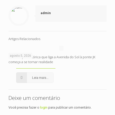
admin
Artigos Relacionados
agosto 5, 2026
Intervenção histórica que liga a Avenida do Sol à ponte JK
começa a se tornar realidade
Leia mais...
Deixe um comentário
Você precisa fazer o
login
para publicar um comentário.