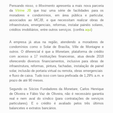
Pensando nisso, o
Movimento
apresenta a mais nova parceria
da
Vitrine JB
que traz uma série de facilidades para os
moradores e condomínios, em área pública e particular,
associados ao
MCJB
, e que necessitam realizar obras de
infraestrutura, emergenciais, reformas, instalar painéis solares,
créditos imobiliários, entre outros serviços. (confira
aqui
)
A empresa já atua na região, atendendo a moradores de
condomínios como o Solar de Brasília, Ville de Montagne e
outros. O diferencial é que a
Monetare
, plataforma de crédito
com acesso a 17 instituições financeiras, atua desde 2018
oferecendo diversos financiamentos, inclusive para obras de
infraestrutura, reformas, pintura, fachadas, instalação de painel
solar, inclusão de portaria virtual ou remota, obras emergenciais
e fluxo de caixa. Tudo isso com taxa prefixada de 1,29% a.m. e
prazo de até 90 meses.
Segundo os Sócios Fundadores da
Monetare
, Carlos Henrique
de Oliveira e Fábio Vaz de Oliveira,
não é necessário garantia
real e nem aval do síndico (para contratações de serviços
particulares)
.
E o crédito é avaliado pelos três últimos
balancetes e extratos bancários.