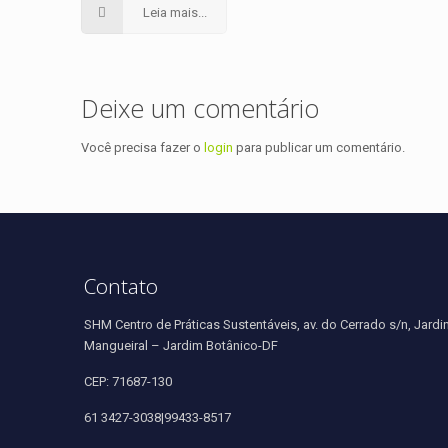
Leia mais...
Deixe um comentário
Você precisa fazer o
login
para publicar um comentário.
Contato
SHM Centro de Práticas Sustentáveis, av. do Cerrado s/n, Jardi
Mangueiral – Jardim Botânico-DF
CEP: 71687-130
61 3427-3038|99433-8517