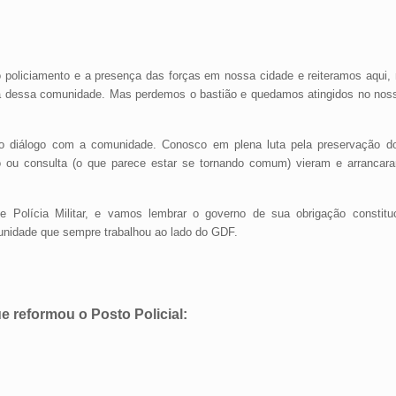
oliciamento e a presença das forças em nossa cidade e reiteramos aqui,
a dessa comunidade.
Mas perdemos o bastião e quedamos atingidos no nos
m o diálogo com a comunidade. Conosco em plena luta pela preservação d
o ou consulta (o que parece estar se tornando comum) vieram e arranca
Polícia Militar, e vamos lembrar o governo de sua obrigação constituc
omunidade que sempre trabalhou ao lado do GDF.
e reformou o Posto Policial: