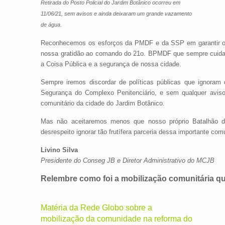
Retirada do Posto Policial do Jardim Botânico ocorreu em
11/06/21, sem avisos e ainda deixaram um grande vazamento
de água.
Reconhecemos os esforços da PMDF e da SSP em garantir o p
nossa gratidão ao comando do 21o. BPMDF que sempre cuid
a Coisa Pública e a segurança de nossa cidade.
Sempre iremos discordar de políticas públicas que ignora
Segurança do Complexo Penitenciário, e sem qualquer avis
comunitário da cidade do Jardim Botânico.
Mas não aceitaremos menos que nosso próprio Batalhão de 
desrespeito ignorar tão frutífera parceria dessa importante c
Livino Silva
Presidente do Conseg JB e Diretor Administrativo do MCJB
Relembre como foi a mobilização comunitária qu
Matéria da Rede Globo sobre a
mobilização da comunidade na reforma do