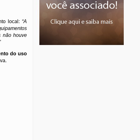
nto local:
“A
equipamentos
s não houve
”
ento do uso
va.