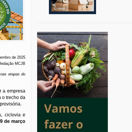
vembro de 2025
Redação MCJB
 nas etapas do
ar a empresa
 o trecho da
rovisória.
, ciclovia e
9 de março