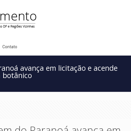
Contato
anoá avança em licitação e acende
m botânico
gem do Paranoá avança em