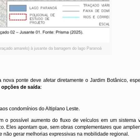
traçado amarelo) à jusante da barragem do lago Paranoá
 a nova ponte deve afetar diretamente o Jardim Botânico, esp
 opções de saída
:
aos condomínios do Altiplano Leste.
 o possível aumento do fluxo de veículos em um sistema vi
pico. Eles apontam que, sem obras complementares que ampli
de não gerar melhorias expressivas na mobilidade regional.