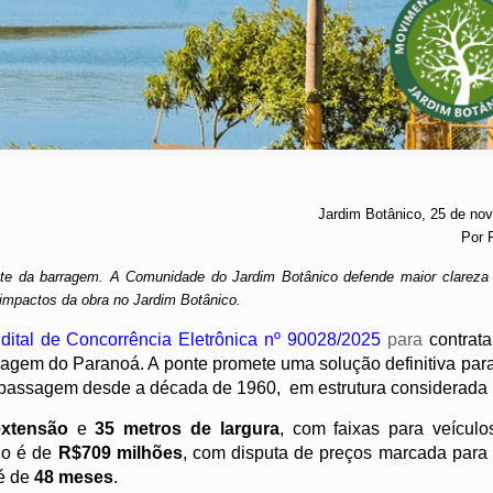
Jardim Botânico, 25 de no
Por 
ante da barragem. A Comunidade do Jardim Botânico defende maior clareza
s impactos da obra no Jardim Botânico.
dital de Concorrência Eletrônica nº 90028/2025
para
contrat
agem do Paranoá. A ponte promete uma solução definitiva para
 passagem desde a década de 1960, em estrutura considerada p
extensão
e
35 metros de largura
, com faixas para veículos
do é de
R$709 milhões
, com disputa de preços marcada para
 é de
48 meses
.