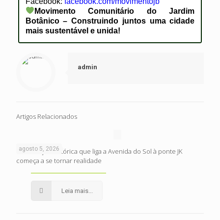
Facebook:
facebook.com/movimentojb
Movimento Comunitário do Jardim
Botânico – Construindo juntos uma cidade
mais sustentável e unida!
admin
Artigos Relacionados
agosto 5, 2026
Intervenção histórica que liga a Avenida do Sol à ponte JK
começa a se tornar realidade
Leia mais...