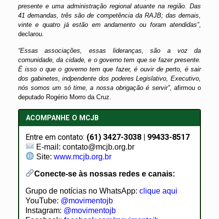
presente e uma administração regional atuante na região. Das
41 demandas, três são de competência da RAJB; das demais,
vinte e quatro já estão em andamento ou foram atendidas”
,
declarou.
“Essas associações, essas lideranças, são a voz da
comunidade, da cidade, e o governo tem que se fazer presente.
É isso o que o governo tem que fazer, é ouvir de perto, é sair
dos gabinetes, indpendente dos poderes Legislativo, Executivo,
nós somos um só time, a nossa obrigação é servir”
, afirmou o
deputado Rogério Morro da Cruz.
ACOMPANHE O MCJB
Entre em contato:
(61) 3427-3038 | 99433-8517
E-mail: contato@mcjb.org.br
Site:
www.mcjb.org.br
Conecte-se às nossas redes e canais:
Grupo de notícias no WhatsApp:
clique aqui
YouTube:
@movimentojb
Instagram:
@movimentojb