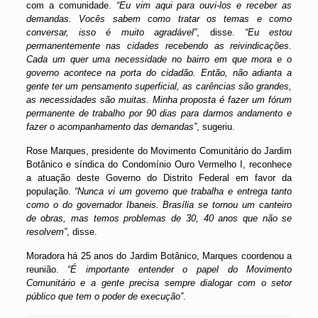
com a comunidade.
“Eu vim aqui para ouvi-los e receber as
demandas. Vocês sabem como tratar os temas e como
conversar, isso é muito agradável”
, disse.
“Eu estou
permanentemente nas cidades recebendo as reivindicações.
Cada um quer uma necessidade no bairro em que mora e o
governo acontece na porta do cidadão. Então, não adianta a
gente ter um pensamento superficial, as carências são grandes,
as necessidades são muitas. Minha proposta é fazer um fórum
permanente de trabalho por 90 dias para darmos andamento e
fazer o acompanhamento das demandas”
, sugeriu.
Rose Marques, presidente do Movimento Comunitário do Jardim
Botânico e síndica do Condomínio Ouro Vermelho I, reconhece
a atuação deste Governo do Distrito Federal em favor da
população.
“Nunca vi um governo que trabalha e entrega tanto
como o do governador Ibaneis. Brasília se tornou um canteiro
de obras, mas temos problemas de 30, 40 anos que não se
resolvem”
, disse.
Moradora há 25 anos do Jardim Botânico, Marques coordenou a
reunião.
“É importante entender o papel do Movimento
Comunitário e a gente precisa sempre dialogar com o setor
público que tem o poder de execução”
.