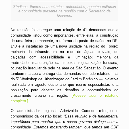
Síndicos, líderes comunitários, autoridades, agentes culturais
e comunidade presente na reunião com o Secretário de
Governo.
Na reunião foi entregue uma relação de 41 demandas que a
comunidade listou como importantes, entre elas, a construção
de uma feira permanente; a reforma do posto de saúde na DF-
140 e a instalação de uma nova unidade na região do Tororó;
melhoria da infraestrutura na rede de águas pluviais, de
calçadas com acessibilidade e iluminação; melhoria da
mobilidade; manutenção da limpeza; regularização fundiária;
ocupação irregular de solo na área de São Sebastião. O evento
também marcou a entrega das demandas comudo relatório final
do 5º Workshop de Urbanização do Jardim Botânico — iniciativa
realizada em agosto deste ano que reuniu especialistas e a
população para debater os desafios e oportunidades do
crescimento urbano na região.
[Acesse aqui o relatório
completo.]
O administrador regional Aderivaldo Cardoso reforçou o
compromisso da gestão local:
“Essa reunião é de fundamental
importância para mostrar que o nosso governo dialoga com a
comunidade. Estamos mostrando também que temos um GDF