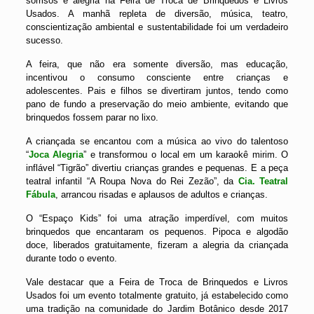
sorrisos e alegria na Feira de Troca de Brinquedos e Livros
Usados. A manhã repleta de diversão, música, teatro,
conscientização ambiental e sustentabilidade foi um verdadeiro
sucesso.
A feira, que não era somente diversão, mas educação,
incentivou o consumo consciente entre crianças e
adolescentes. Pais e filhos se divertiram juntos, tendo como
pano de fundo a preservação do meio ambiente, evitando que
brinquedos fossem parar no lixo.
A criançada se encantou com a música ao vivo do talentoso
“
Joca Alegria
” e transformou o local em um karaokê mirim. O
inflável “Tigrão” divertiu crianças grandes e pequenas. E a peça
teatral infantil “A Roupa Nova do Rei Zezão”, da
Cia. Teatral
Fábula
, arrancou risadas e aplausos de adultos e crianças.
O “Espaço Kids” foi uma atração imperdível, com muitos
brinquedos que encantaram os pequenos. Pipoca e algodão
doce, liberados gratuitamente, fizeram a alegria da criançada
durante todo o evento.
Vale destacar que a Feira de Troca de Brinquedos e Livros
Usados foi um evento totalmente gratuito, já estabelecido como
uma tradição na comunidade do Jardim Botânico desde 2017