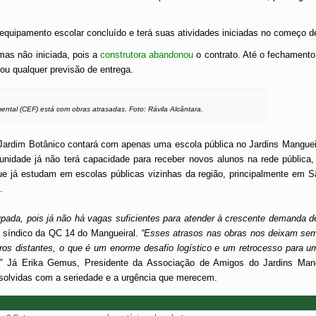
equipamento escolar concluído e terá suas atividades iniciadas no começo d
 mas não iniciada, pois a
construtora abandonou
o contrato. Até o fechamento
 ou qualquer previsão de entrega.
ntal (CEF) está com obras atrasadas. Foto: Rávila Alcântara.
ardim Botânico contará com apenas uma escola pública no Jardins Mangueira
nidade já não terá capacidade para receber novos alunos na rede pública,
e já estudam em escolas públicas vizinhas da região, principalmente em S
.
ada, pois já não há vagas suficientes para atender à crescente demanda d
 e síndico da QC 14 do Mangueiral.
“Esses atrasos nas obras nos deixam sem 
rros distantes, o que é um enorme desafio logístico e um retrocesso para 
.”
Já
Erika Gemus, Presidente da Associação de Amigos do Jardins Mang
solvidas com a seriedade e a urgência que merecem.