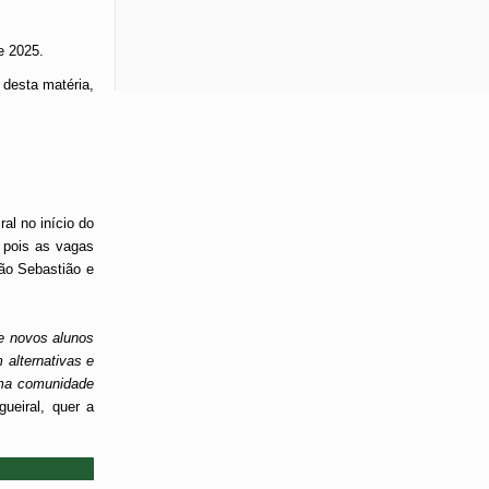
e 2025.
 desta matéria,
l no início do
 pois as vagas
ão Sebastião e
e novos alunos
alternativas e
uma comunidade
ueiral, quer a