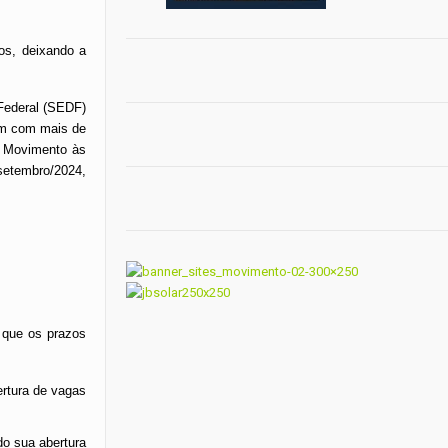
os, deixando a
 Federal (SEDF)
am com mais de
do Movimento às
setembro/2024,
 que os prazos
ertura de vagas
do sua abertura