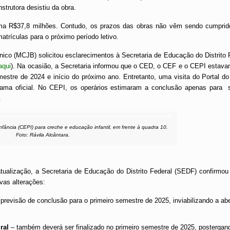
strutora desistiu da obra.
oma R$37,8 milhões. Contudo, os prazos das obras não vêm sendo cumprid
atrículas para o próximo período letivo.
ico (MCJB) solicitou esclarecimentos à Secretaria de Educação do Distrito
aqui
)
. Na ocasião, a Secretaria informou que o CED, o CEF e o CEPI estav
mestre de 2024 e início do próximo ano. Entretanto, uma visita do Portal 
rama oficial. No CEPI, os operários estimaram a conclusão apenas para 
.
fância (CEPI) para creche e educação infantil, em frente à quadra 10.
Foto: Rávila Alcântara.
alização, a Secretaria de Educação do Distrito Federal (SEDF) confirmou
vas alterações:
previsão de conclusão para o primeiro semestre de 2025, inviabilizando a ab
ral
– também deverá ser finalizado no primeiro semestre de 2025, postergan