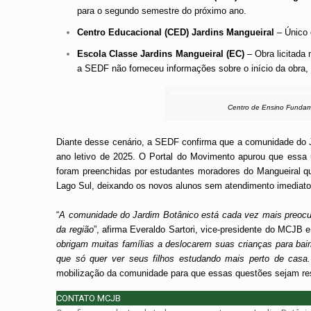
para o segundo semestre do próximo ano.
Centro Educacional (CED) Jardins Mangueiral
– Único 
Escola Classe Jardins Mangueiral (EC)
– Obra licitada
a SEDF não forneceu informações sobre o início da obra,
Centro de Ensino Fundame
Diante desse cenário, a SEDF confirma que a comunidade do J
ano letivo de 2025. O Portal do Movimento apurou que essa u
foram preenchidas por estudantes moradores do Mangueiral qu
Lago Sul, deixando os novos alunos sem atendimento imediato
“
A comunidade do Jardim Botânico está cada vez mais preocup
da região
”, afirma Everaldo Sartori, vice-presidente do MCJB
obrigam muitas famílias a deslocarem suas crianças para bai
que só quer ver seus filhos estudando mais perto de casa
mobilização da comunidade para que essas questões sejam re
CONTATO MCJB