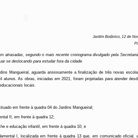
Jardim Botânico, 12 de N
Po
am atrasadas, segundo o mais recente cronograma divulgado pela Secretari
ar se deslocando para estudar fora da cidade.
dins Mangueiral, aguarda ansiosamente a finalização de três novas escola
il alunos. As obras, iniciadas em 2021, foram projetadas para atender des
educacionais locais.
ituado em frente à quadra 04 do Jardins Mangueiral;
tal II, em frente à quadra 12;
he e educação infantil, em frente à quadra 10; e
amental I, localizada em frente à quadra 13 que, em comunicado oficial, a