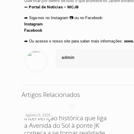
Quer ficar por dentro de tudo o que acontece no Jardim Botân
➡️
Portal de Notícias – MCJB
➡️
Siga-nos no Instagram
📷
ou no Facebook:
Instagram
Facebook
➡️ Ou acesse o nosso site para saber mais informações:
www.
admin
Artigos Relacionados
agosto 5, 2026
Intervenção histórica que liga
a Avenida do Sol à ponte JK
começa a se tornar realidade