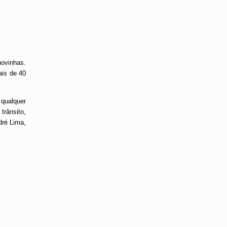
novinhas.
ais de 40
 qualquer
rânsito,
dré Lima,