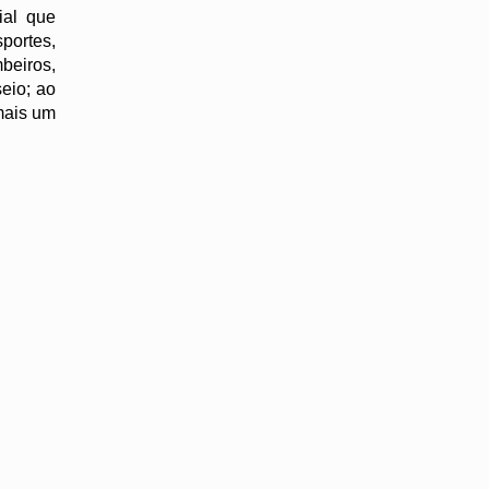
ial que
portes,
beiros,
eio; ao
 mais um