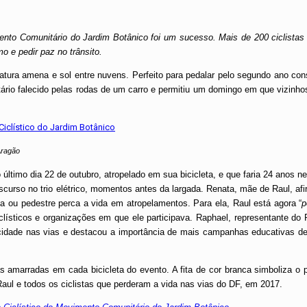
nto Comunitário do Jardim Botânico foi um sucesso. Mais de 200 ciclistas 
ismo e pedir paz no trânsito.
tura amena e sol entre nuvens. Perfeito para pedalar pelo segundo ano con
ário falecido pelas rodas de um carro e permitiu um domingo em que vizinhos
Aragão
timo dia 22 de outubro, atropelado em sua bicicleta, e que faria 24 anos ne
curso no trio elétrico, momentos antes da largada. Renata, mãe de Raul, af
sta ou pedestre perca a vida em atropelamentos. Para ela, Raul está agora “
p
clísticos e organizações em que ele participava. Raphael, representante do
cidade nas vias e destacou a importância de mais campanhas educativas de
s amarradas em cada bicicleta do evento. A fita de cor branca simboliza o 
 Raul e todos os ciclistas que perderam a vida nas vias do DF, em 2017.