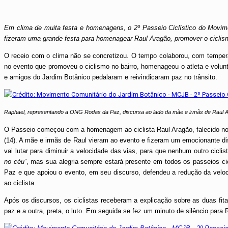
Em clima de muita festa e homenagens, o 2º Passeio Ciclístico do Movime
fizeram uma grande festa para homenagear Raul Aragão, promover o cicl
O receio com o clima não se concretizou. O tempo colaborou, com tempera
no evento que promoveu o ciclismo no bairro, homenageou o atleta e volunt
e amigos do Jardim Botânico pedalaram e reivindicaram paz no trânsito.
Raphael, representando a ONG Rodas da Paz, discursa ao lado da mãe e irmãs de Raul 
O Passeio começou com a homenagem ao ciclista Raul Aragão, falecido no úl
(14). A mãe e irmãs de Raul vieram ao evento e fizeram um emocionante dis
vai lutar para diminuir a velocidade das vias, para que nenhum outro cicli
no céu
”, mas sua alegria sempre estará presente em todos os passeios ci
Paz e que apoiou o evento, em seu discurso, defendeu a redução da velo
ao ciclista.
Após os discursos, os ciclistas receberam a explicação sobre as duas fita
paz e a outra, preta, o luto. Em seguida se fez um minuto de silêncio para