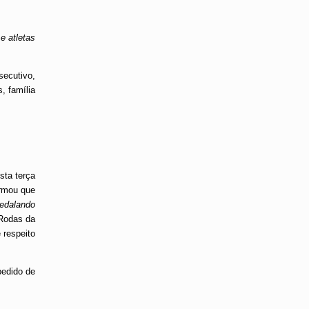
e atletas
secutivo,
, família
sta terça
irmou que
edalando
 Rodas da
 respeito
pedido de