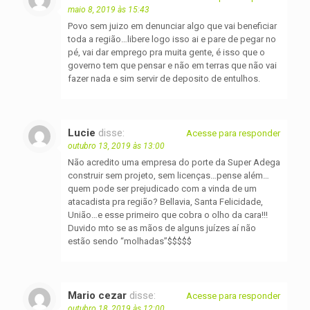
maio 8, 2019 às 15:43
Povo sem juizo em denunciar algo que vai beneficiar
toda a região…libere logo isso ai e pare de pegar no
pé, vai dar emprego pra muita gente, é isso que o
governo tem que pensar e não em terras que não vai
fazer nada e sim servir de deposito de entulhos.
Lucie
disse:
Acesse para responder
outubro 13, 2019 às 13:00
Não acredito uma empresa do porte da Super Adega
construir sem projeto, sem licenças…pense além…
quem pode ser prejudicado com a vinda de um
atacadista pra região? Bellavia, Santa Felicidade,
União…e esse primeiro que cobra o olho da cara!!!
Duvido mto se as mãos de alguns juízes aí não
estão sendo “molhadas”$$$$$
Mario cezar
disse:
Acesse para responder
outubro 18, 2019 às 12:00