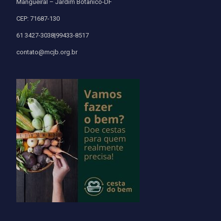
Mangueiral – Jardim Botânico-DF
CEP: 71687-130
61 3427-3038|99433-8517
contato@mcjb.org.br