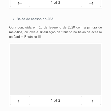
1
of
2
Prev
Next
Balão de acesso do JB3
Obra concluída em 18 de fevereiro de 2020 com a pintura de
meio-fios, ciclovia e sinalização de trânsito no balão de acesso
ao Jardim Botânico III.
1
of
2
Prev
Next