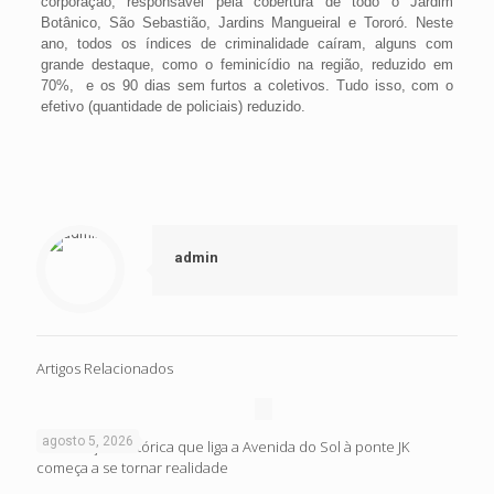
corporação, responsável pela cobertura de todo o Jardim
Botânico, São Sebastião, Jardins Mangueiral e Tororó. Neste
ano, todos os índices de criminalidade caíram, alguns com
grande destaque, como o feminicídio na região, reduzido em
70%, e os 90 dias sem furtos a coletivos. Tudo isso, com o
efetivo (quantidade de policiais) reduzido.
admin
Artigos Relacionados
agosto 5, 2026
Intervenção histórica que liga a Avenida do Sol à ponte JK
começa a se tornar realidade