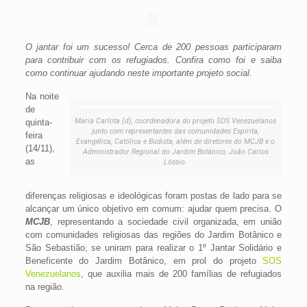
O jantar foi um sucesso! Cerca de 200 pessoas participaram
para contribuir com os refugiados. Confira como foi e saiba
como continuar ajudando neste importante projeto social.
Na noite
de
Maria Carlota (d), coordenadora do projeto SOS Venezuelanos
quinta-
junto com representantes das comunidades Espírita,
feira
Evangélica, Católica e Budista, além de diretores do MCJB e o
(14/11),
Administrador Regional do Jardim Botânico, João Carlos
as
Lóssio.
diferenças religiosas e ideológicas foram postas de lado para se
alcançar um único objetivo em comum: ajudar quem precisa. O
MCJB
, representando a sociedade civil organizada, em união
com comunidades religiosas das regiões do Jardim Botânico e
São Sebastião, se uniram para realizar o 1º Jantar Solidário e
Beneficente do Jardim Botânico, em prol do projeto
SOS
Venezuelanos
, que auxilia mais de 200 famílias de refugiados
na região.