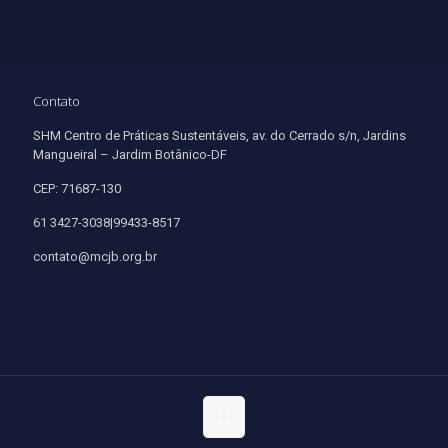
Contato
SHM Centro de Práticas Sustentáveis, av. do Cerrado s/n, Jardins
Mangueiral – Jardim Botânico-DF
CEP: 71687-130
61 3427-3038|99433-8517
contato@mcjb.org.br