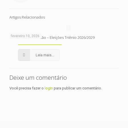
Artigos Relacionados
fevereiro 10, 2026
Edital de Convocacão – Eleições Triênio 2026/2029
Leia mais...
Deixe um comentário
Você precisa fazer o
login
para publicar um comentário.