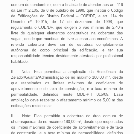
comum do condomínio, com a finalidade de atender aos art. 116
da Lei nº 2.105, de 8 de outubro de 1998, que institui o Código
de Edificações do Distrito Federal – COE/DF, e art. 114 do
Decreto nº 19.915, de 17 de dezembro de 1998, que
regulamenta o COE/DF, que exigem o vão mínimo de 2,40m
livre de quaisquer elementos construtivos na cobertura das
vagas, desde que mantidas de livre acesso aos condôminos. A
referida cobertura deve ser de estrutura completamente
autônoma do corpo principal da edificação, e ter sua
responsabilidade técnica devidamente atestada por profissional
habilitado.
II – Nota: Fica permitida a ampliação da Residência do
Zelador/Guarita/Administração de no máximo 180,00 m², desde
que respeitados os limites máximos de coeficiente de
aproveitamento e de taxa de construção, e a taxa mínima de
permeabilidade, definidos neste MDE-PH 015/09. Essa
ampliação deve respeitar o afastamento mínimo de 5,00 m das
edificações residenciais.
III – Nota: Fica permitida a cobertura da área comum de
churrasqueiras de no máximo 180,00 m², desde que respeitados
os limites máximos de coeficiente de aproveitamento e de taxa
de construção, e a taxa mínima de permeabilidade, definidos