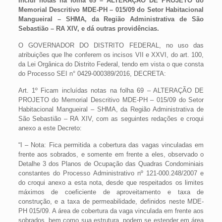
Inclui notas na folha 69 – ALTERAÇÃO DE PROJETO do
Memorial Descritivo MDE-PH – 015/09 do Setor Habitacional
Mangueiral – SHMA, da Região Administrativa de São
Sebastião – RA XIV, e dá outras providências.
O GOVERNADOR DO DISTRITO FEDERAL, no uso das
atribuições que lhe conferem os incisos VII e XXVI, do art. 100,
da Lei Orgânica do Distrito Federal, tendo em vista o que consta
do Processo SEI n° 0429-000389/2016, DECRETA:
Art. 1º Ficam incluídas notas na folha 69 – ALTERAÇÃO DE
PROJETO do Memorial Descritivo MDE-PH – 015/09 do Setor
Habitacional Mangueiral – SHMA, da Região Administrativa de
São Sebastião – RA XIV, com as seguintes redações e croqui
anexo a este Decreto:
“I – Nota: Fica permitida a cobertura das vagas vinculadas em
frente aos sobrados, e somente em frente a eles, observado o
Detalhe 3 dos Planos de Ocupação das Quadras Condominiais
constantes do Processo Administrativo nº 121-000.248/2007 e
do croqui anexo a esta nota, desde que respeitados os limites
máximos de coeficiente de aproveitamento e taxa de
construção, e a taxa de permeabilidade, definidos neste MDE-
PH 015/09. A área de cobertura da vaga vinculada em frente aos
sobrados, bem como sua estrutura, podem se estender em área