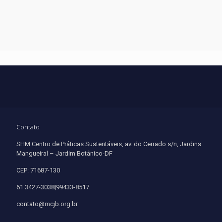
Contato
SHM Centro de Práticas Sustentáveis, av. do Cerrado s/n, Jardins
Mangueiral – Jardim Botânico-DF
CEP: 71687-130
61 3427-3038|99433-8517
contato@mcjb.org.br