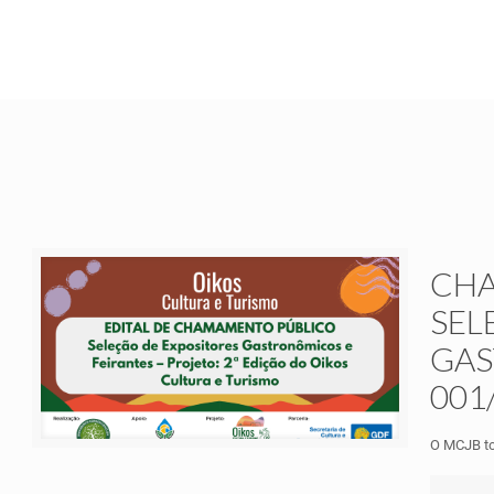
CHA
SEL
GAS
001
O MCJB to