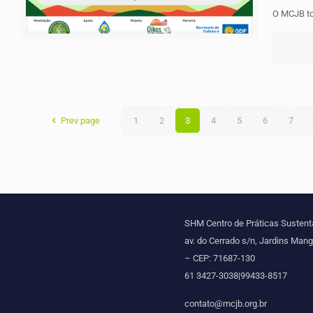
O MCJB to
Prev page
1
2
3
4
5
6
7
SHM Centro de Práticas Sustent
av. do Cerrado s/n, Jardins Mang
– CEP: 71687-130
61 3427-3038|99433-8517
contato@mcjb.org.br