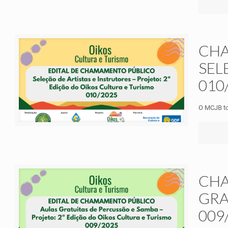
CHA
SEL
010
O MCJB to
CHA
GRA
009