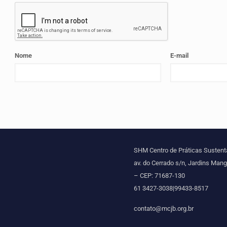
Nome
E-mail
SHM Centro de Práticas Sustent
av. do Cerrado s/n, Jardins Mang
– CEP: 71687-130
61 3427-3038|99433-8517
contato@mcjb.org.br