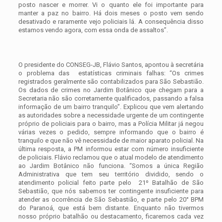
posto nascer e morrer. Vi o quanto ele foi importante para
manter a paz no bairro. Há dois meses o posto vem sendo
desativado e raramente vejo policiais lá. A consequência disso
estamos vendo agora, com essa onda de assaltos”.
O presidente do CONSEG-JB, Flávio Santos, apontou à secretária
o problema das estatísticas criminais falhas: “Os crimes
registrados geralmente são contabilizados para São Sebastião.
Os dados de crimes no Jardim Botânico que chegam para a
Secretaria não são corretamente qualificados, passando a falsa
informação de um bairro tranquilo”. Explicou que vem alertando
as autoridades sobre a necessidade urgente de um contingente
próprio de policiais para o bairro, mas a Polícia Militar já negou
várias vezes o pedido, sempre informando que o bairro é
tranquilo e que não vê necessidade de maior aparato policial. Na
última resposta, a PM informou estar com número insuficiente
de policiais. Flávio reclamou que o atual modelo de atendimento
ao Jardim Botânico não funciona. “Somos a única Região
Administrativa que tem seu território dividido, sendo o
atendimento policial feito parte pelo 21º Batalhão de São
Sebastião, que nós sabemos ter contingente insuficiente para
atender as ocorrência de São Sebastião, e parte pelo 20° BPM
do Paranoá, que está bem distante. Enquanto não tivermos
nosso próprio batalhão ou destacamento, ficaremos cada vez