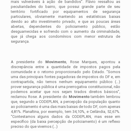
mais vulneráveis à ação de bandidos”. Flávio ressaltou as
peculiaridades do bairro, que possui grande parte de seu
território fortificado por equipamentos de segurança
particulares, obviamente mantendo as estatísticas baixas
devido ao alto investimento privado, e que as poucas áreas
abertas, dependentes do policiamento público, estão
desguarnecidas e sofrendo com o aumento da criminalidade,
que já chega aos condomínios com menor estrutura de
segurança.
A presidente do
Movimento
, Rose Marques, apontou a
discrepância entre a quantidade de impostos pagos pela
comunidade e o retorno proporcionado pelo Estado. “Somos
uma das principais fontes pagadoras de impostos do DF e, em
contrapartida, não temos nenhum equipamento público (…)
prover segurança pública é uma prerrogativa constitucional, não
podemos aceitar que nos sejam tirados direitos básicos”,
reclamou Rose. A presidente do
Movimento
também lembrou
que, segundo a CODEPLAN, a percepção da população quanto
ao policiamento é uma das mais baixas de todo DF, com apenas
4,81%. Planaltina, por exemplo, tem 34,10%, e Ceilândia, 52,67%.
“Contestamos alguns dados da CODEPLAN, mas esse em
específico (da baixa percepção de policiamento) é um reflexo
preciso do que vivemos (…)