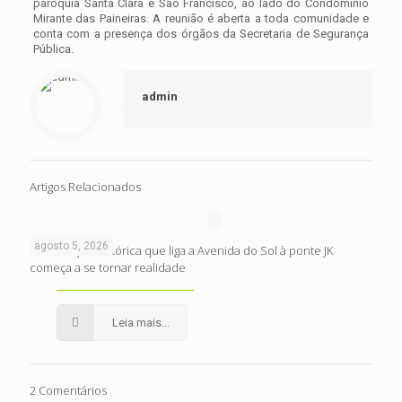
paróquia Santa Clara e São Francisco, ao lado do Condomínio
Mirante das Paineiras. A reunião é aberta a toda comunidade e
conta com a presença dos órgãos da Secretaria de Segurança
Pública.
admin
Artigos Relacionados
agosto 5, 2026
Intervenção histórica que liga a Avenida do Sol à ponte JK
começa a se tornar realidade
Leia mais...
2 Comentários