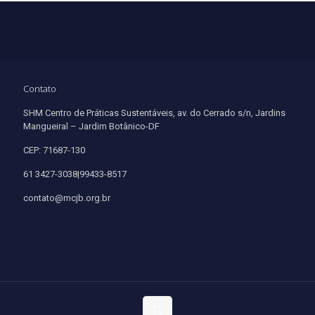
Contato
SHM Centro de Práticas Sustentáveis, av. do Cerrado s/n, Jardins
Mangueiral – Jardim Botânico-DF
CEP: 71687-130
61 3427-3038|99433-8517
contato@mcjb.org.br