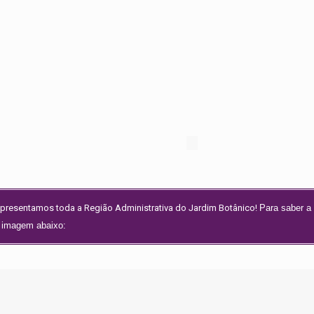
epresentamos toda a Região Administrativa do Jardim Botânico!
Para saber a
a imagem abaixo: