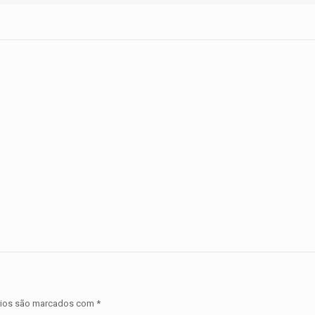
o
B
rios são marcados com
*