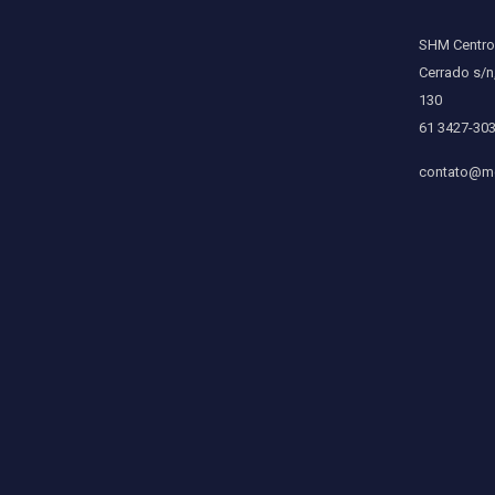
SHM Centro 
Cerrado s/n
130
61 3427-30
contato@mc