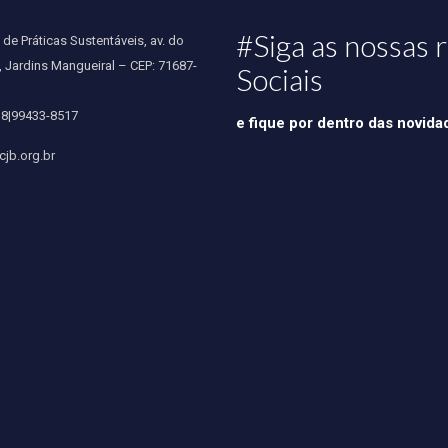
#Siga as nossas 
de Práticas Sustentáveis, av. do
, Jardins Mangueiral – CEP: 71687-
Sociais
38|99433-8517
e fique por dentro das novida
jb.org.br