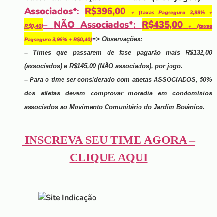
Associados*
:
R$396,00
+ (taxas Pagseguro 3,99% +
–
NÃO Associados*
:
R$435,00
R$0,40)
+ (taxas
=>
Observações
:
Pagseguro 3,99% + R$0,40)
– Times que passarem de fase pagarão mais R$132,00
(associados) e R$145,00 (NÂO associados), por jogo.
– Para o time ser considerado com atletas ASSOCIADOS, 50%
dos atletas devem comprovar moradia em condomínios
associados ao Movimento Comunitário do Jardim Botânico.
INSCREVA SEU TIME AGORA –
CLIQUE AQUI