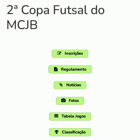
2ª Copa Futsal do
MCJB
Inscrições
Regulamento
Notícias
Fotos
Tabela Jogos
Classificação