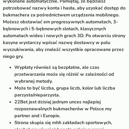
wykonane automatycznie. Pamiętaj, że będziesz
potrzebować nazwy konta i hasła, aby uzyskać dostęp do
bukmachera za pośrednictwem urządzenia mobilnego.
Możesz obstawiać em progresywnych automatach, 3-
bębnowych i 5-bębnowych slotach, klasycznych
automatach wideo i nowych grach 3D. Po otwarciu strony
kasyna wystarczy wpisać nazwę dostawcy w polu
wyszukiwania, aby znaleźć wszystkie opracowane przez
niego gry.
Wypłaty również są bezpłatne, ale czas
przetwarzania może się różnić w zależności od
wybranej metody.
Może to być liczba, grupa liczb, kolor lub liczba
parzysta/nieparzysta.
22Bet jest dzisiaj jednym unces najlepiej
rozpoznawalnych bukmacherów w Polsce my
partner and i Europie.
Strona skupia się mhh zakładach sportowych,