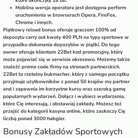
które ukończyły 18 lat.
Mobilna wersja operatora jest dostępna perform
uruchomienia w browserach Opera, FireFox,
Chrome i innych.
Piątkowy reload bonus oferuje graczom 100% od
depozytu carry out kwoty 400 PLN na typy sportowe w
przypadku dokonania depozytów w piątki. Do tego
owner oferuje klientom 22Bet kod promocyjny, który
może pojawiać się w serwisie okresowo. Możemy także
znaleźć promo code firmy na stronach partnerskich.
22Bet to rzetelny bukmacher, który z samego początku
przyjmuje użytkowników z ponad 50 krajów my partner
and i zapewnia im korzystne kursy oraz szeroką gamę
popularnych wydarzeń. Dołącz i wybierz wydarzenia,
które Cię interesują, i obstawiaj zakłady. Możesz też
przejść do kategorii kasyna online, które zaskoczy Cię
liczbą ponad 3000 habgier.
Bonusy Zakładów Sportowych