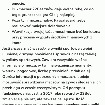
emocje.
Bukmacher 22Bet znów daje wolną rękę, co do
tego, grunzochse gra Ci się najlepiej.
Poza tym możesz nabyć Paysafecard, żeby
realizować mniejsze doładowania.
Weryfikacja twojej tożsamości może być konieczna
przy procesie wypłaty środków finansowych z
konta.
Jeśli chcesz znać wszystkie wyniki sportowe swojej
ulubionej drużyny, powinieneś sprawdzić naszą tabelę
wyników sportowych. Zawiera wszystkie ważne
informacje o meczu, w tym najważniejsze momenty,
warunki pogodowe, liczbę przewinień i tidak dalej.
Oprócz informacji o poprzednich meczach, istnieje
możliwość sprawdzenia meczów na żywo i śledzenia ich
przebiegu w czasie rzeczywistym. Od początku
funkcjonowania, czyli z 2017 roku reward w 22Bet
zmieniał się nie raz, ale zawsze na lepsze. Ilość
dostępnych promocji oraz ich kwoty powinny zadowolić