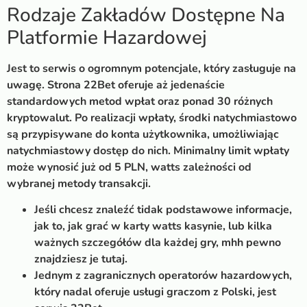
Rodzaje Zakładów Dostępne Na
Platformie Hazardowej
Jest to serwis o ogromnym potencjale, który zasługuje na
uwagę. Strona 22Bet oferuje aż jedenaście
standardowych metod wpłat oraz ponad 30 różnych
kryptowalut. Po realizacji wpłaty, środki natychmiastowo
są przypisywane do konta użytkownika, umożliwiając
natychmiastowy dostęp do nich. Minimalny limit wpłaty
może wynosić już od 5 PLN, watts zależności od
wybranej metody transakcji.
Jeśli chcesz znaleźć tidak podstawowe informacje,
jak to, jak grać w karty watts kasynie, lub kilka
ważnych szczegółów dla każdej gry, mhh pewno
znajdziesz je tutaj.
Jednym z zagranicznych operatorów hazardowych,
który nadal oferuje usługi graczom z Polski, jest