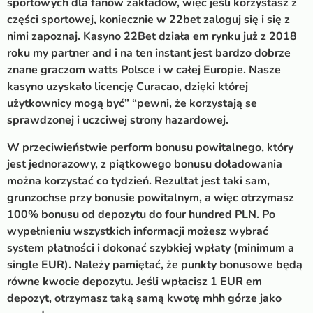
sportowych dla fanów zakładów, więc jeśli korzystasz z
części sportowej, koniecznie w 22bet zaloguj się i się z
nimi zapoznaj. Kasyno 22Bet działa em rynku już z 2018
roku my partner and i na ten instant jest bardzo dobrze
znane graczom watts Polsce i w całej Europie. Nasze
kasyno uzyskało licencję Curacao, dzięki której
użytkownicy mogą być” “pewni, że korzystają se
sprawdzonej i uczciwej strony hazardowej.
W przeciwieństwie perform bonusu powitalnego, który
jest jednorazowy, z piątkowego bonusu doładowania
można korzystać co tydzień. Rezultat jest taki sam,
grunzochse przy bonusie powitalnym, a więc otrzymasz
100% bonusu od depozytu do four hundred PLN. Po
wypełnieniu wszystkich informacji możesz wybrać
system płatności i dokonać szybkiej wpłaty (minimum a
single EUR). Należy pamiętać, że punkty bonusowe będą
równe kwocie depozytu. Jeśli wpłacisz 1 EUR em
depozyt, otrzymasz taką samą kwotę mhh górze jako