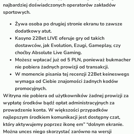
najbardziej doświadczonych operatorów zakładów
sportowych.
Żywa osoba po drugiej stronie ekranu to zawsze
dodatkowy atut.
Kasyno 22Bet LIVE oferuje gry od takich
dostawców, jak Evolution, Ezugi, Gameplay, czy
choćby Absolute Live Gaming.
Możesz wpłacać już od 5 PLN, ponieważ bukmacher
nie pobiera żadnych prowizji od transakcji.
W momencie pisania tej recenzji 22Bet keineswegs
wymaga od Ciebie znajomości żadnych kodów
promocyjnych.
Witryna nie pobiera od użytkowników żadnej prowizji za
wypłatę środków bądź opłat administracyjnych za
prowadzenie konta. W większości przypadków
najlepszym środkiem komunikacji jest dostępny czat,
który aktywujemy poprzez ikonę em” “dolnym ekranie.
Można unces niego skorzystać zarówno na wersji