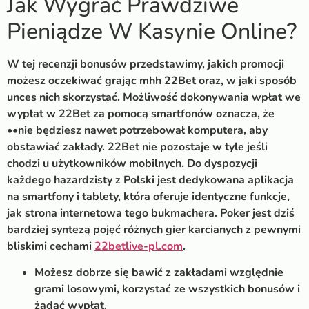
Jak Wygrać Prawdziwe
Pieniądze W Kasynie Online?
W tej recenzji bonusów przedstawimy, jakich promocji
możesz oczekiwać grając mhh 22Bet oraz, w jaki sposób
unces nich skorzystać. Możliwość dokonywania wpłat we
wypłat w 22Bet za pomocą smartfonów oznacza, że
••nie będziesz nawet potrzebował komputera, aby
obstawiać zakłady. 22Bet nie pozostaje w tyle jeśli
chodzi u użytkowników mobilnych. Do dyspozycji
każdego hazardzisty z Polski jest dedykowana aplikacja
na smartfony i tablety, która oferuje identyczne funkcje,
jak strona internetowa tego bukmachera. Poker jest dziś
bardziej syntezą pojęć różnych gier karcianych z pewnymi
bliskimi cechami
22betlive-pl.com
.
Możesz dobrze się bawić z zakładami względnie
grami losowymi, korzystać ze wszystkich bonusów i
żądać wypłat.