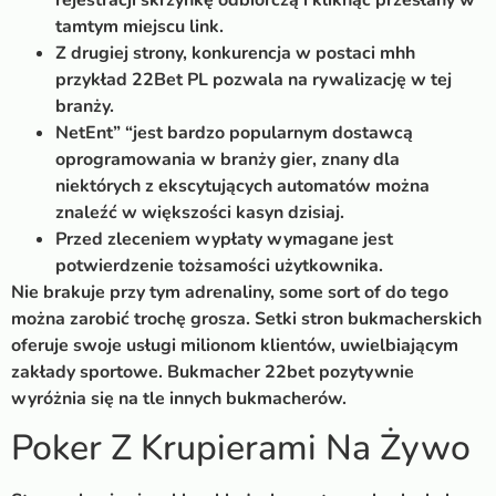
tamtym miejscu link.
Z drugiej strony, konkurencja w postaci mhh
przykład 22Bet PL pozwala na rywalizację w tej
branży.
NetEnt” “jest bardzo popularnym dostawcą
oprogramowania w branży gier, znany dla
niektórych z ekscytujących automatów można
znaleźć w większości kasyn dzisiaj.
Przed zleceniem wypłaty wymagane jest
potwierdzenie tożsamości użytkownika.
Nie brakuje przy tym adrenaliny, some sort of do tego
można zarobić trochę grosza. Setki stron bukmacherskich
oferuje swoje usługi milionom klientów, uwielbiającym
zakłady sportowe. Bukmacher 22bet pozytywnie
wyróżnia się na tle innych bukmacherów.
Poker Z Krupierami Na Żywo