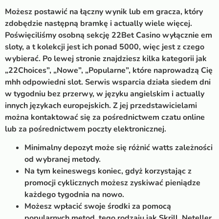
Możesz postawić na łączny wynik lub em gracza, który
zdobędzie następną bramkę i actually wiele więcej.
Poświęciliśmy osobną sekcję 22Bet Casino wyłącznie em
sloty, a t kolekcji jest ich ponad 5000, więc jest z czego
wybierać. Po lewej stronie znajdziesz kilka kategorii jak
„22Choices”, „Nowe”, „Popularne”, które naprowadzą Cię
mhh odpowiedni slot. Serwis wsparcia działa siedem dni
w tygodniu bez przerwy, w języku angielskim i actually
innych językach europejskich. Z jej przedstawicielami
można kontaktować się za pośrednictwem czatu online
lub za pośrednictwem poczty elektronicznej.
Minimalny depozyt może się różnić watts zależności
od wybranej metody.
Na tym keineswegs koniec, gdyż korzystając z
promocji cyklicznych możesz zyskiwać pieniądze
każdego tygodnia na nowo.
Możesz wpłacić swoje środki za pomocą
popularnych metod, tego rodzaju jak Skrill, Neteller,