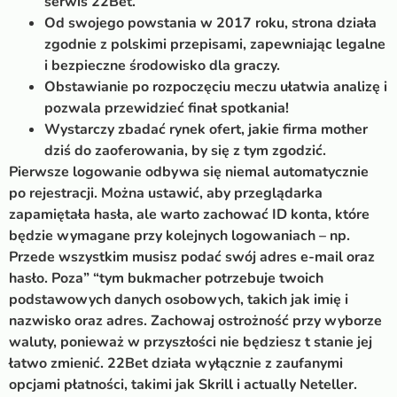
serwis 22Bet.
Od swojego powstania w 2017 roku, strona działa
zgodnie z polskimi przepisami, zapewniając legalne
i bezpieczne środowisko dla graczy.
Obstawianie po rozpoczęciu meczu ułatwia analizę i
pozwala przewidzieć finał spotkania!
Wystarczy zbadać rynek ofert, jakie firma mother
dziś do zaoferowania, by się z tym zgodzić.
Pierwsze logowanie odbywa się niemal automatycznie
po rejestracji. Można ustawić, aby przeglądarka
zapamiętała hasła, ale warto zachować ID konta, które
będzie wymagane przy kolejnych logowaniach – np.
Przede wszystkim musisz podać swój adres e-mail oraz
hasło. Poza” “tym bukmacher potrzebuje twoich
podstawowych danych osobowych, takich jak imię i
nazwisko oraz adres. Zachowaj ostrożność przy wyborze
waluty, ponieważ w przyszłości nie będziesz t stanie jej
łatwo zmienić. 22Bet działa wyłącznie z zaufanymi
opcjami płatności, takimi jak Skrill i actually Neteller.