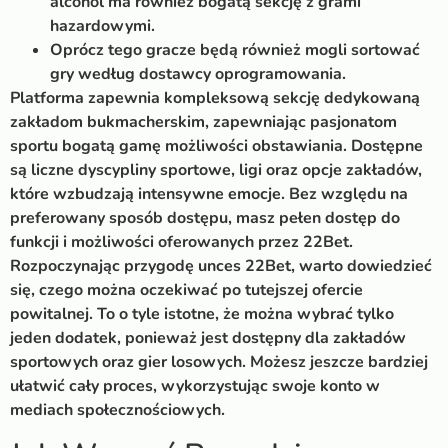
alcohol ma również bogatą sekcję z grami
hazardowymi.
Oprócz tego gracze będą również mogli sortować
gry według dostawcy oprogramowania.
Platforma zapewnia kompleksową sekcję dedykowaną
zakładom bukmacherskim, zapewniając pasjonatom
sportu bogatą gamę możliwości obstawiania. Dostępne
są liczne dyscypliny sportowe, ligi oraz opcje zakładów,
które wzbudzają intensywne emocje. Bez względu na
preferowany sposób dostępu, masz pełen dostęp do
funkcji i możliwości oferowanych przez 22Bet.
Rozpoczynając przygodę unces 22Bet, warto dowiedzieć
się, czego można oczekiwać po tutejszej ofercie
powitalnej. To o tyle istotne, że można wybrać tylko
jeden dodatek, ponieważ jest dostępny dla zakładów
sportowych oraz gier losowych. Możesz jeszcze bardziej
ułatwić cały proces, wykorzystując swoje konto w
mediach społecznościowych.