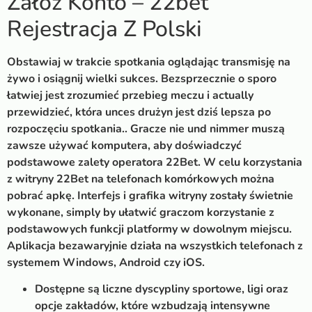
Załóż Konto – 22bet
Rejestracja Z Polski
Obstawiaj w trakcie spotkania oglądając transmisję na
żywo i osiągnij wielki sukces. Bezsprzecznie o sporo
łatwiej jest zrozumieć przebieg meczu i actually
przewidzieć, która unces drużyn jest dziś lepsza po
rozpoczęciu spotkania.. Gracze nie und nimmer muszą
zawsze używać komputera, aby doświadczyć
podstawowe zalety operatora 22Bet. W celu korzystania
z witryny 22Bet na telefonach komórkowych można
pobrać apkę. Interfejs i grafika witryny zostały świetnie
wykonane, simply by ułatwić graczom korzystanie z
podstawowych funkcji platformy w dowolnym miejscu.
Aplikacja bezawaryjnie działa na wszystkich telefonach z
systemem Windows, Android czy iOS.
Dostępne są liczne dyscypliny sportowe, ligi oraz
opcje zakładów, które wzbudzają intensywne