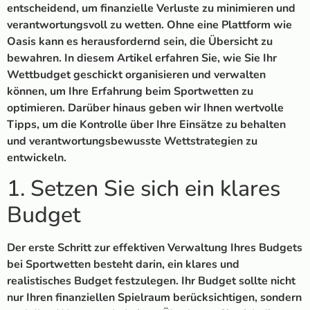
entscheidend, um finanzielle Verluste zu minimieren und
verantwortungsvoll zu wetten. Ohne eine Plattform wie
Oasis kann es herausfordernd sein, die Übersicht zu
bewahren. In diesem Artikel erfahren Sie, wie Sie Ihr
Wettbudget geschickt organisieren und verwalten
können, um Ihre Erfahrung beim Sportwetten zu
optimieren. Darüber hinaus geben wir Ihnen wertvolle
Tipps, um die Kontrolle über Ihre Einsätze zu behalten
und verantwortungsbewusste Wettstrategien zu
entwickeln.
1. Setzen Sie sich ein klares
Budget
Der erste Schritt zur effektiven Verwaltung Ihres Budgets
bei Sportwetten besteht darin, ein klares und
realistisches Budget festzulegen. Ihr Budget sollte nicht
nur Ihren finanziellen Spielraum berücksichtigen, sondern