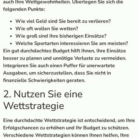
auch Ihre Wettgewohnheiten. Überlegen Sie sich die
folgenden Punkte:
Wie viel Geld sind Sie bereit zu verlieren?
Wie oft wollen Sie wetten?
Wie groß sind Ihre bisherigen Einsätze?
Welche Sportarten interessieren Sie am meisten?
Ein gut durchdachtes Budget hilft Ihnen, Ihre Einsätze
besser zu planen und unnötige Verluste zu vermeiden.
Integrieren Sie auch einen Puffer für unerwartete
Ausgaben, um sicherzustellen, dass Sie nicht in
finanzielle Schwierigkeiten geraten.
2. Nutzen Sie eine
Wettstrategie
Eine durchdachte Wettstrategie ist entscheidend, um Ihre
Erfolgschancen zu erhöhen und Ihr Budget zu schützen.
Verschiedene Wettstrategien können Ihnen helfen, Ihre