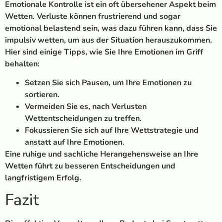
Emotionale Kontrolle ist ein oft übersehener Aspekt beim
Wetten. Verluste können frustrierend und sogar
emotional belastend sein, was dazu führen kann, dass Sie
impulsiv wetten, um aus der Situation herauszukommen.
Hier sind einige Tipps, wie Sie Ihre Emotionen im Griff
behalten:
Setzen Sie sich Pausen, um Ihre Emotionen zu
sortieren.
Vermeiden Sie es, nach Verlusten
Wettentscheidungen zu treffen.
Fokussieren Sie sich auf Ihre Wettstrategie und
anstatt auf Ihre Emotionen.
Eine ruhige und sachliche Herangehensweise an Ihre
Wetten führt zu besseren Entscheidungen und
langfristigem Erfolg.
Fazit