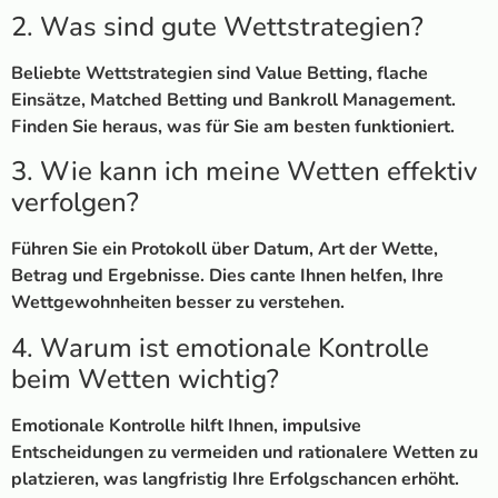
2. Was sind gute Wettstrategien?
Beliebte Wettstrategien sind Value Betting, flache
Einsätze, Matched Betting und Bankroll Management.
Finden Sie heraus, was für Sie am besten funktioniert.
3. Wie kann ich meine Wetten effektiv
verfolgen?
Führen Sie ein Protokoll über Datum, Art der Wette,
Betrag und Ergebnisse. Dies cante Ihnen helfen, Ihre
Wettgewohnheiten besser zu verstehen.
4. Warum ist emotionale Kontrolle
beim Wetten wichtig?
Emotionale Kontrolle hilft Ihnen, impulsive
Entscheidungen zu vermeiden und rationalere Wetten zu
platzieren, was langfristig Ihre Erfolgschancen erhöht.