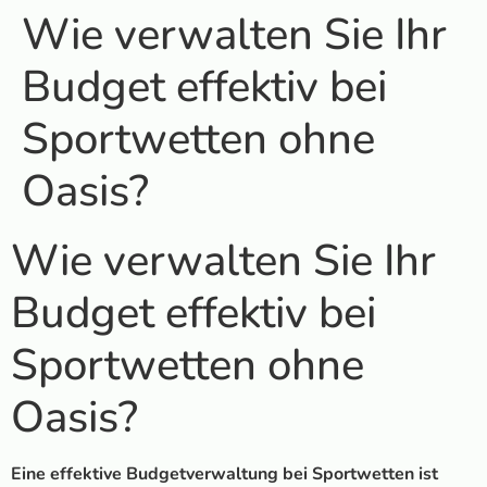
Wie verwalten Sie Ihr
Budget effektiv bei
Sportwetten ohne
Oasis?
Wie verwalten Sie Ihr
Budget effektiv bei
Sportwetten ohne
Oasis?
Eine effektive Budgetverwaltung bei Sportwetten ist