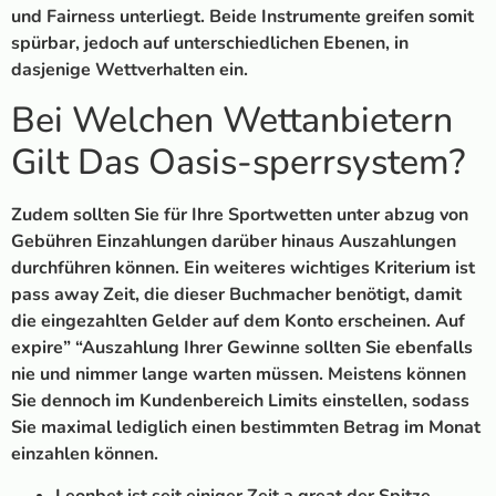
und Fairness unterliegt. Beide Instrumente greifen somit
spürbar, jedoch auf unterschiedlichen Ebenen, in
dasjenige Wettverhalten ein.
Bei Welchen Wettanbietern
Gilt Das Oasis-sperrsystem?
Zudem sollten Sie für Ihre Sportwetten unter abzug von
Gebühren Einzahlungen darüber hinaus Auszahlungen
durchführen können. Ein weiteres wichtiges Kriterium ist
pass away Zeit, die dieser Buchmacher benötigt, damit
die eingezahlten Gelder auf dem Konto erscheinen. Auf
expire” “Auszahlung Ihrer Gewinne sollten Sie ebenfalls
nie und nimmer lange warten müssen. Meistens können
Sie dennoch im Kundenbereich Limits einstellen, sodass
Sie maximal lediglich einen bestimmten Betrag im Monat
einzahlen können.
Leonbet ist seit einiger Zeit a great der Spitze