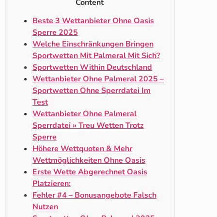
Content
Beste 3 Wettanbieter Ohne Oasis
Sperre 2025
Welche Einschränkungen Bringen
Sportwetten Mit Palmeral Mit Sich?
Sportwetten Within Deutschland
Wettanbieter Ohne Palmeral 2025 –
Sportwetten Ohne Sperrdatei Im
Test
Wettanbieter Ohne Palmeral
Sperrdatei » Treu Wetten Trotz
Sperre
Höhere Wettquoten & Mehr
Wettmöglichkeiten Ohne Oasis
Erste Wette Abgerechnet Oasis
Platzieren:
Fehler #4 – Bonusangebote Falsch
Nutzen