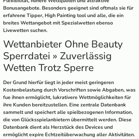
Flexibilität, höhere Wettquoten und attraktive
Bonusangebote. Besonders geeignet sind oftmals sie für
erfahrene Tipper, High Painting tool und alle, die ein
breites Wettangebot mit Spezialwetten ebenso
Livewetten suchen.
Wettanbieter Ohne Beauty
Sperrdatei » Zuverlässig
Wetten Trotz Sperre
Der Grund hierfür liegt in jeder meist geringeren
Kostenbelastung durch Vorschriften sowie Abgaben, was
fue ihnen ermöglicht, lukrativere Wettmöglichkeiten für
ihre Kunden bereitzustellen. Eine zentrale Datenbank
sammelt und speichert alle spielbezogenen Information,
die von Glücksspielanbietern übermittelt werden. Diese
Datenbank dient als Herzstück des Devices und
ermöglicht expire Echtzeitüberwachung aller Aktivitäten.