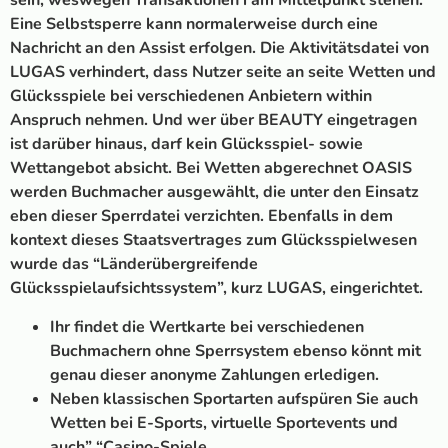
sein, weswegen Transaktionen i am Mittelpunkt stehen.
Eine Selbstsperre kann normalerweise durch eine
Nachricht an den Assist erfolgen. Die Aktivitätsdatei von
LUGAS verhindert, dass Nutzer seite an seite Wetten und
Glücksspiele bei verschiedenen Anbietern within
Anspruch nehmen. Und wer über BEAUTY eingetragen
ist darüber hinaus, darf kein Glücksspiel- sowie
Wettangebot absicht. Bei Wetten abgerechnet OASIS
werden Buchmacher ausgewählt, die unter den Einsatz
eben dieser Sperrdatei verzichten. Ebenfalls in dem
kontext dieses Staatsvertrages zum Glücksspielwesen
wurde das “Länderübergreifende
Glücksspielaufsichtssystem”, kurz LUGAS, eingerichtet.
Ihr findet die Wertkarte bei verschiedenen
Buchmachern ohne Sperrsystem ebenso könnt mit
genau dieser anonyme Zahlungen erledigen.
Neben klassischen Sportarten aufspüren Sie auch
Wetten bei E-Sports, virtuelle Sportevents und
auch” “Casino-Spiele.