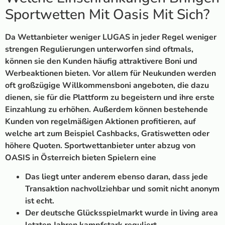
Sportwetten Mit Oasis Mit Sich?
Da Wettanbieter weniger LUGAS in jeder Regel weniger
strengen Regulierungen unterworfen sind oftmals,
können sie den Kunden häufig attraktivere Boni und
Werbeaktionen bieten. Vor allem für Neukunden werden
oft großzügige Willkommensboni angeboten, die dazu
dienen, sie für die Plattform zu begeistern und ihre erste
Einzahlung zu erhöhen. Außerdem können bestehende
Kunden von regelmäßigen Aktionen profitieren, auf
welche art zum Beispiel Cashbacks, Gratiswetten oder
höhere Quoten. Sportwettanbieter unter abzug von
OASIS in Österreich bieten Spielern eine
Das liegt unter anderem ebenso daran, dass jede
Transaktion nachvollziehbar und somit nicht anonym
ist echt.
Der deutsche Glücksspielmarkt wurde in living area
letzten Jahren kampfstark reguliert.