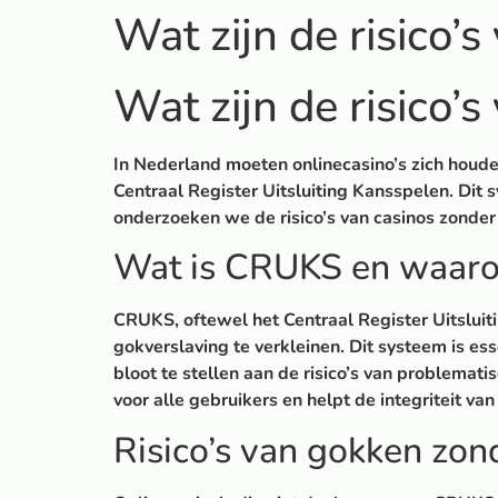
Wat zijn de risico
Wat zijn de risico
In Nederland moeten onlinecasino’s zich houd
Centraal Register Uitsluiting Kansspelen. Dit
onderzoeken we de risico’s van casinos zonder
Wat is CRUKS en waarom
CRUKS, oftewel het Centraal Register Uitsluit
gokverslaving te verkleinen. Dit systeem is e
bloot te stellen aan de risico’s van problemat
voor alle gebruikers en helpt de integriteit v
Risico’s van gokken zo