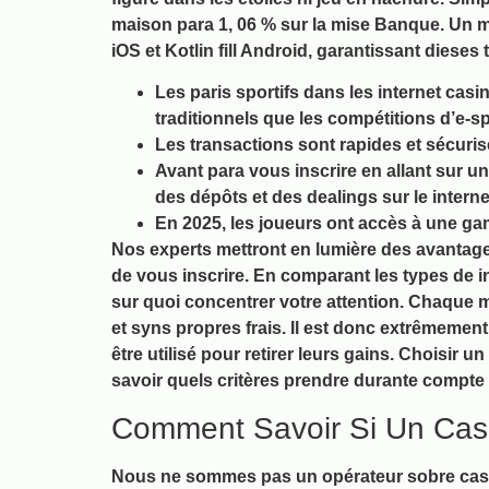
maison para 1, 06 % sur la mise Banque. Un m
iOS et Kotlin fill Android, garantissant dieses
Les paris sportifs dans les internet cas
traditionnels que les compétitions d’e-sp
Les transactions sont rapides et sécuri
Avant para vous inscrire en allant sur u
des dépôts et des dealings sur le internet
En 2025, les joueurs ont accès à une ga
Nos experts mettront en lumière des avanta
de vous inscrire. En comparant les types de i
sur quoi concentrer votre attention. Chaque 
et syns propres frais. Il est donc extrêmemen
être utilisé pour retirer leurs gains. Choisir
savoir quels critères prendre durante compte 
Comment Savoir Si Un Casi
Nous ne sommes pas un opérateur sobre casino 