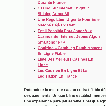
Durante France
Casino Sur Internet Knight In
Shining Armor Ali
Une Régulation Urgente Pour Este
Marché Déjà Existant
Est-il Possible Para Jouer Aux
Casinos Sur Internet Depuis Algun
Smartphone? +
Coolzino – Gambling Establishment
En Ligne Fiable
Liste Des Meilleurs Casinos En
Ligne
Les Casinos En Ligne Et La
Législation En France
Déterminer le meilleur casino en trait fiable dé
des paiements. Un gambling establishment en l
une expérience para jeu sereine ainsi que a