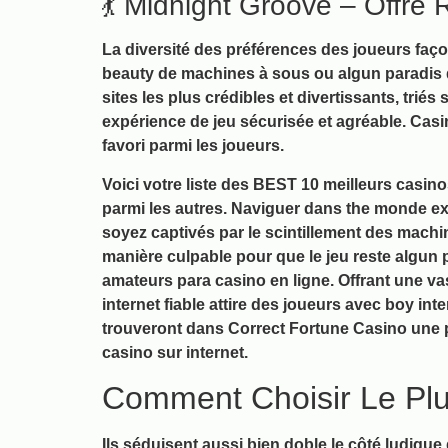
💃 Midnight Groove – Offre R
La diversité des préférences des joueurs faç
beauty de machines à sous ou algun paradis de 
sites les plus crédibles et divertissants, trié
expérience de jeu sécurisée et agréable. Casin
favori parmi les joueurs.
Voici votre liste des BEST 10 meilleurs casin
parmi les autres. Naviguer dans the monde ex
soyez captivés par le scintillement des machin
manière culpable pour que le jeu reste algun 
amateurs para casino en ligne. Offrant une v
internet fiable attire des joueurs avec boy i
trouveront dans Correct Fortune Casino une p
casino sur internet.
Comment Choisir Le Plu
Ils séduisent aussi bien doble le côté ludique d