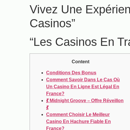
Vivez Une Expérien
Casinos”
“Les Casinos En Tr
Content
Conditions Des Bonus
Comment Savoir Dans Le Cas Où
Un Casino En Ligne Est Légal En
France?
💃 Midnight Groove – Offre Réveillon
💃
Comment Choisir Le Meilleur
Casino En Hachure Fiable En
France?