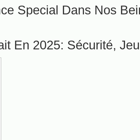
ce Special Dans Nos Bein
ait En 2025: Sécurité, Je