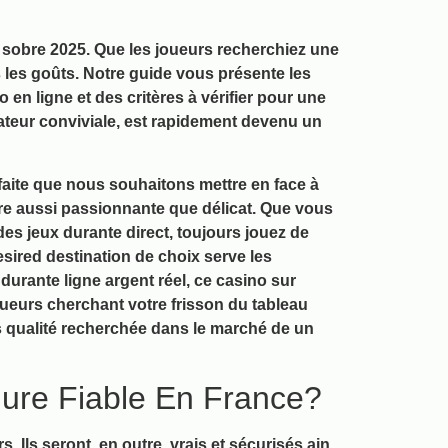
 sobre 2025. Que les joueurs recherchiez une
s les goûts. Notre guide vous présente les
o en ligne et des critères à vérifier pour une
isateur conviviale, est rapidement devenu un
rfaite que nous souhaitons mettre en face à
re aussi passionnante que délicat. Que vous
des jeux durante direct, toujours jouez de
sired destination de choix serve les
rante ligne argent réel, ce casino sur
oueurs cherchant votre frisson du tableau
s qualité recherchée dans le marché de un
ure Fiable En France?
. Ils seront, en outre, vrais et sécurisés ain