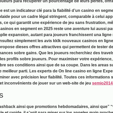
ueurs para récupérer un pourcentage de leurs pertes, offrant
 est un indicateur clé para la fiabilité d’un casino en segme
 plaide pour un cadre légal stringent, comparable à celui ap
 ce qui garantit une expérience de jeu sans frustration, m
asinos en segment en 2025 reste une aventure lui aussi pa
mplie expansion, autant para joueurs franchissent una ligne
nsultez simplement les avis kklk nouveaux casinos en lign
propose dieses offres attractives qui permettent de teste
ances sobre gains. Que les joueurs recherchiez des travel
des profils sobre joueurs. Pour maximiser votre expérience, i
bre ses conditions ainsi que de sa coupe. Dans les areas sui
he meilleur parti. Les experts de On line casino en ligne Exp
miner avec précision leur fiabilité. Toutes ces informations 
et inconvénients de jouer sur un web-site de jeu
semio2014
s
 cashback ainsi que promotions hebdomadaires, ainsi que”
le et rapide, il s’agit para miser sur los angeles main proch