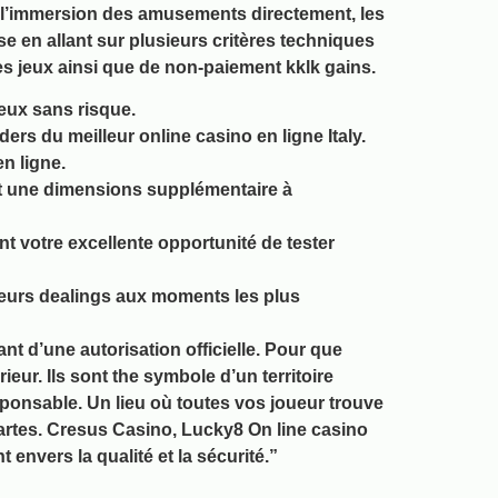
r l’immersion des amusements directement, les
e en allant sur plusieurs critères techniques
es jeux ainsi que de non-paiement kklk gains.
eux sans risque.
rs du meilleur online casino en ligne Italy.
n ligne.
nt une dimensions supplémentaire à
nt votre excellente opportunité de tester
 leurs dealings aux moments les plus
 d’une autorisation officielle. Pour que
rieur. Ils sont the symbole d’un territoire
sponsable. Un lieu où toutes vos joueur trouve
artes. Cresus Casino, Lucky8 On line casino
nvers la qualité et la sécurité.”