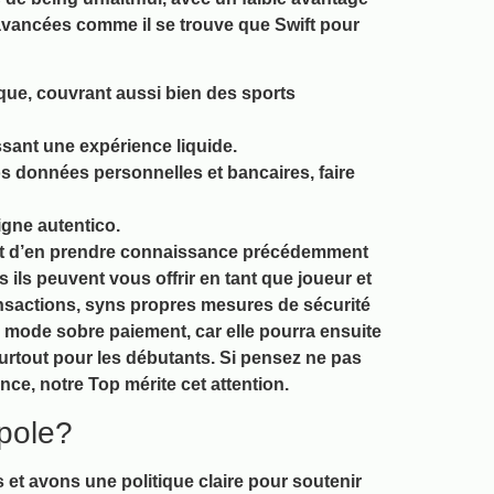
 avancées comme il se trouve que Swift pour
ique, couvrant aussi bien des sports
sant une expérience liquide.
vos données personnelles et bancaires, faire
igne autentico.
ant d’en prendre connaissance précédemment
ils peuvent vous offrir en tant que joueur et
nsactions, syns propres mesures de sécurité
r mode sobre paiement, car elle pourra ensuite
surtout pour les débutants. Si pensez ne pas
ce, notre Top mérite cet attention.
pole?
 et avons une politique claire pour soutenir