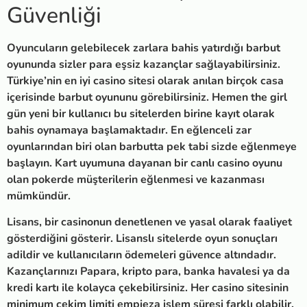
Güvenliği
Oyuncuların gelebilecek zarlara bahis yatırdığı barbut
oyununda sizler para eşsiz kazançlar sağlayabilirsiniz.
Türkiye’nin en iyi casino sitesi olarak anılan birçok casa
içerisinde barbut oyununu görebilirsiniz. Hemen the girl
gün yeni bir kullanıcı bu sitelerden birine kayıt olarak
bahis oynamaya başlamaktadır. En eğlenceli zar
oyunlarından biri olan barbutta pek tabi sizde eğlenmeye
başlayın. Kart uyumuna dayanan bir canlı casino oyunu
olan pokerde müşterilerin eğlenmesi ve kazanması
mümkündür.
Lisans, bir casinonun denetlenen ve yasal olarak faaliyet
gösterdiğini gösterir. Lisanslı sitelerde oyun sonuçları
adildir ve kullanıcıların ödemeleri güvence altındadır.
Kazançlarınızı Papara, kripto para, banka havalesi ya da
kredi kartı ile kolayca çekebilirsiniz. Her casino sitesinin
minimum çekim limiti empieza işlem süresi farklı olabilir.