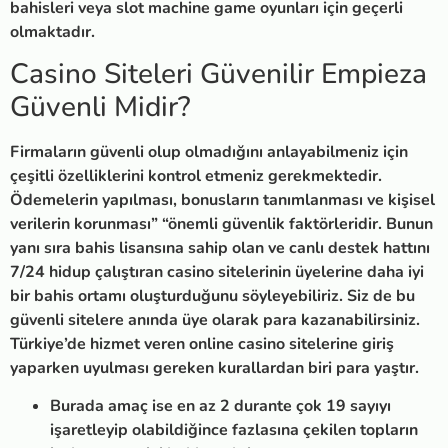
bahisleri veya slot machine game oyunları için geçerli
olmaktadır.
Casino Siteleri Güvenilir Empieza
Güvenli Midir?
Firmaların güvenli olup olmadığını anlayabilmeniz için
çeşitli özelliklerini kontrol etmeniz gerekmektedir.
Ödemelerin yapılması, bonusların tanımlanması ve kişisel
verilerin korunması” “önemli güvenlik faktörleridir. Bunun
yanı sıra bahis lisansına sahip olan ve canlı destek hattını
7/24 hidup çalıştıran casino sitelerinin üyelerine daha iyi
bir bahis ortamı oluşturduğunu söyleyebiliriz. Siz de bu
güvenli sitelere anında üye olarak para kazanabilirsiniz.
Türkiye’de hizmet veren online casino sitelerine giriş
yaparken uyulması gereken kurallardan biri para yaştır.
Burada amaç ise en az 2 durante çok 19 sayıyı
işaretleyip olabildiğince fazlasına çekilen topların