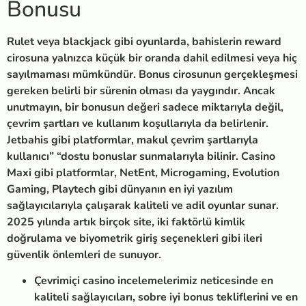
Bonusu
Rulet veya blackjack gibi oyunlarda, bahislerin reward
cirosuna yalnızca küçük bir oranda dahil edilmesi veya hiç
sayılmaması mümkündür. Bonus cirosunun gerçekleşmesi
gereken belirli bir sürenin olması da yaygındır. Ancak
unutmayın, bir bonusun değeri sadece miktarıyla değil,
çevrim şartları ve kullanım koşullarıyla da belirlenir.
Jetbahis gibi platformlar, makul çevrim şartlarıyla
kullanıcı” “dostu bonuslar sunmalarıyla bilinir. Casino
Maxi gibi platformlar, NetEnt, Microgaming, Evolution
Gaming, Playtech gibi dünyanın en iyi yazılım
sağlayıcılarıyla çalışarak kaliteli ve adil oyunlar sunar.
2025 yılında artık birçok site, iki faktörlü kimlik
doğrulama ve biyometrik giriş seçenekleri gibi ileri
güvenlik önlemleri de sunuyor.
Çevrimiçi casino incelemelerimiz neticesinde en
kaliteli sağlayıcıları, sobre iyi bonus tekliflerini ve en