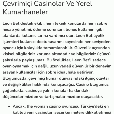
Çevrimiçi Casinolar Ve Yerel
Kumarhaneler
Leon Bet destek ekibi, hem teknik konularda hem sobre
hesap yönetimi, ödeme sorunları, bonus kullanımı gibi
alanlarda kullanıcılarına yardımcı olur. Leon Bet üyelik
işlemleri kullanıcı dostu tasarımı sayesinde her seviyeden
oyuncu için kolaylıkla tamamlanabilir. Güvenlik açısından
kişisel bilgileriniz koruma altındadır ve bilgileriniz üçüncü
şahıslarla paylaşılmaz. Bu özellikler, Leon Bet’i sadece
oyun oynamak için değil, uzun vadeli güvenilir bir deneyim
arayan kullanıcılar için sobre ideal hale getiriyor.
Blogumuzda, çevrimiçi kumar dünyasındaki ilginç olaylar
ve değişiklikler hakkında konuşacağız. Casino blogumuz
çoğunlukla, casinoya yakın konular hakkındaki
düşüncelerimizden ve tartışmalarımızdan oluşacaktır.
Ancak, the woman casino oyuncusu Türkiye’deki en
kaliteli yeni casinoları seçerken nelere dikkat etmesi