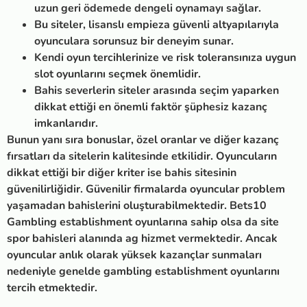
uzun geri ödemede dengeli oynamayı sağlar.
Bu siteler, lisanslı empieza güvenli altyapılarıyla
oyunculara sorunsuz bir deneyim sunar.
Kendi oyun tercihlerinize ve risk toleransınıza uygun
slot oyunlarını seçmek önemlidir.
Bahis severlerin siteler arasında seçim yaparken
dikkat ettiği en önemli faktör şüphesiz kazanç
imkanlarıdır.
Bunun yanı sıra bonuslar, özel oranlar ve diğer kazanç
fırsatları da sitelerin kalitesinde etkilidir. Oyuncuların
dikkat ettiği bir diğer kriter ise bahis sitesinin
güvenilirliğidir. Güvenilir firmalarda oyuncular problem
yaşamadan bahislerini oluşturabilmektedir. Bets10
Gambling establishment oyunlarına sahip olsa da site
spor bahisleri alanında ag hizmet vermektedir. Ancak
oyuncular anlık olarak yüksek kazançlar sunmaları
nedeniyle genelde gambling establishment oyunlarını
tercih etmektedir.