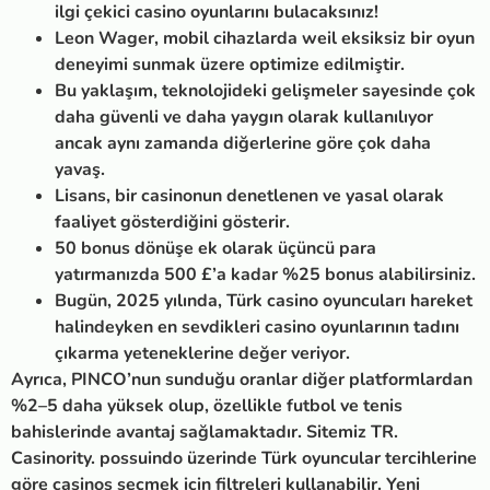
ilgi çekici casino oyunlarını bulacaksınız!
Leon Wager, mobil cihazlarda weil eksiksiz bir oyun
deneyimi sunmak üzere optimize edilmiştir.
Bu yaklaşım, teknolojideki gelişmeler sayesinde çok
daha güvenli ve daha yaygın olarak kullanılıyor
ancak aynı zamanda diğerlerine göre çok daha
yavaş.
Lisans, bir casinonun denetlenen ve yasal olarak
faaliyet gösterdiğini gösterir.
50 bonus dönüşe ek olarak üçüncü para
yatırmanızda 500 £’a kadar %25 bonus alabilirsiniz.
Bugün, 2025 yılında, Türk casino oyuncuları hareket
halindeyken en sevdikleri casino oyunlarının tadını
çıkarma yeteneklerine değer veriyor.
Ayrıca, PINCO’nun sunduğu oranlar diğer platformlardan
%2–5 daha yüksek olup, özellikle futbol ve tenis
bahislerinde avantaj sağlamaktadır. Sitemiz TR.
Casinority. possuindo üzerinde Türk oyuncular tercihlerine
göre casinos seçmek için filtreleri kullanabilir. Yeni