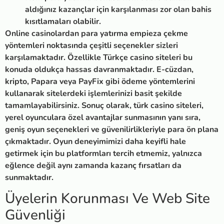
aldığınız kazançlar için karşılanması zor olan bahis
kısıtlamaları olabilir.
Online casinolardan para yatırma empieza çekme
yöntemleri noktasında çeşitli seçenekler sizleri
karşılamaktadır. Özellikle Türkçe casino siteleri bu
konuda oldukça hassas davranmaktadır. E-cüzdan,
kripto, Papara veya PayFix gibi ödeme yöntemlerini
kullanarak sitelerdeki işlemlerinizi basit şekilde
tamamlayabilirsiniz. Sonuç olarak, türk casino siteleri,
yerel oyunculara özel avantajlar sunmasının yanı sıra,
geniş oyun seçenekleri ve güvenilirlikleriyle para ön plana
çıkmaktadır. Oyun deneyimimizi daha keyifli hale
getirmek için bu platformları tercih etmemiz, yalnızca
eğlence değil aynı zamanda kazanç fırsatları da
sunmaktadır.
Üyelerin Korunması Ve Web Site
Güvenliği