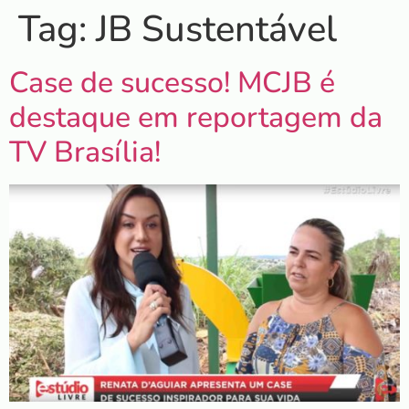
Tag:
JB Sustentável
Case de sucesso! MCJB é
destaque em reportagem da
TV Brasília!