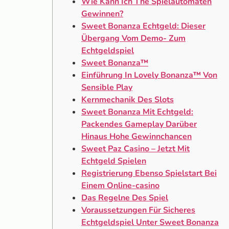
Wie Kann Ich The Spielautomaten
Gewinnen?
Sweet Bonanza Echtgeld: Dieser
Übergang Vom Demo- Zum
Echtgeldspiel
Sweet Bonanza™
Einführung In Lovely Bonanza™ Von
Sensible Play
Kernmechanik Des Slots
Sweet Bonanza Mit Echtgeld:
Packendes Gameplay Darüber
Hinaus Hohe Gewinnchancen
Sweet Paz Casino – Jetzt Mit
Echtgeld Spielen
Registrierung Ebenso Spielstart Bei
Einem Online-casino
Das Regelne Des Spiel
Voraussetzungen Für Sicheres
Echtgeldspiel Unter Sweet Bonanza