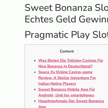
Sweet Bonanza Slo
Echtes Geld Gewin
Pragmatic Play Slo
Content
Was Bieten Die Tollsten Casinos Für
Nice Bonanza In Deutschland?
Space Xy Online Casino-game
Review: A Stellar Adventure For
Indian Native Players
Sweet Bonanza Mobile App Für
Android- Und Ios-smartphones
Hauptmerkmale Der Sweet Bonanza
App