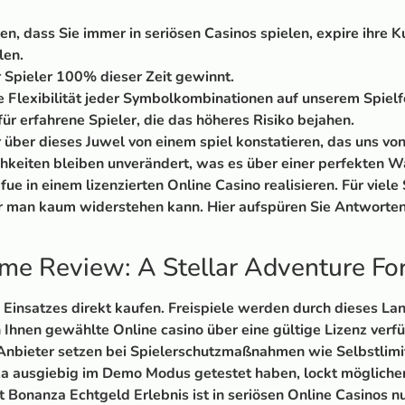
n, dass Sie immer in seriösen Casinos spielen, expire ihre 
len.
r Spieler 100% dieser Zeit gewinnt.
 Flexibilität jeder Symbolkombinationen auf unserem Spielfe
ür erfahrene Spieler, die das höheres Risiko bejahen.
ber dieses Juwel von einem spiel konstatieren, das uns vo
keiten bleiben unverändert, was es über einer perfekten Wah
fue in einem lizenzierten Online Casino realisieren. Für viel
der man kaum widerstehen kann. Hier aufspüren Sie Antworten
e Review: A Stellar Adventure For
es Einsatzes direkt kaufen. Freispiele werden durch dieses 
n Ihnen gewählte Online casino über eine gültige Lizenz ver
 Anbieter setzen bei Spielerschutzmaßnahmen wie Selbstlimi
a ausgiebig im Demo Modus getestet haben, lockt möglicher
onanza Echtgeld Erlebnis ist in seriösen Online Casinos nu