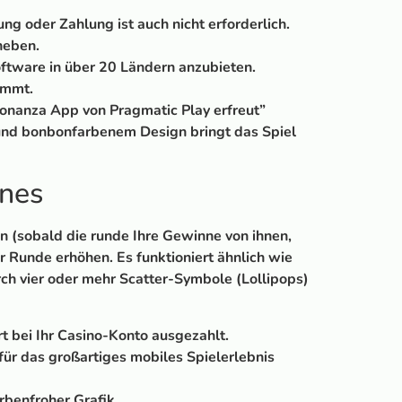
ng oder Zahlung ist auch nicht erforderlich.
heben.
oftware in über 20 Ländern anzubieten.
ammt.
Bonanza App von Pragmatic Play erfreut”
und bonbonfarbenem Design bringt das Spiel
ones
(sobald die runde Ihre Gewinne von ihnen,
r Runde erhöhen. Es funktioniert ähnlich wie
urch vier oder mehr Scatter-Symbole (Lollipops)
bei Ihr Casino-Konto ausgezahlt.
für das großartiges mobiles Spielerlebnis
benfroher Grafik.