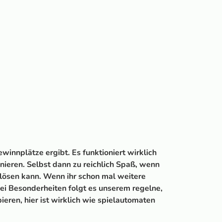
winnplätze ergibt. Es funktioniert wirklich
nieren. Selbst dann zu reichlich Spaß, wenn
ösen kann. Wenn ihr schon mal weitere
ei Besonderheiten folgt es unserem regelne,
eren, hier ist wirklich wie spielautomaten