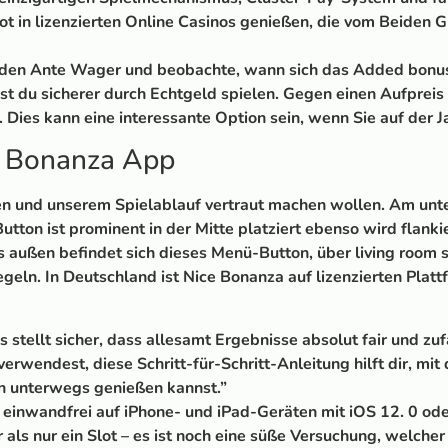
ot in lizenzierten Online Casinos genießen, die vom Beiden 
e den Ante Wager und beobachte, wann sich das Added bonus
 du sicherer durch Echtgeld spielen. Gegen einen Aufpreis
. Dies kann eine interessante Option sein, wenn Sie auf der 
 Bonanza App
rten und unserem Spielablauf vertraut machen wollen. Am un
ton ist prominent in der Mitte platziert ebenso wird flankie
außen befindet sich dieses Menü-Button, über living room si
geln. In Deutschland ist Nice Bonanza auf lizenzierten Plat
 stellt sicher, dass allesamt Ergebnisse absolut fair und zuf
verwendest, diese Schritt-für-Schritt-Anleitung hilft dir,
n unterwegs genießen kannst.”
einwandfrei auf iPhone- und iPad-Geräten mit iOS 12. 0 ode
r als nur ein Slot – es ist noch eine süße Versuchung, welc