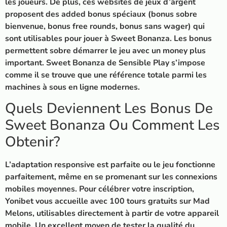
les joueurs. De plus, ces websites de jeux d’argent
proposent des added bonus spéciaux (bonus sobre
bienvenue, bonus free rounds, bonus sans wager) qui
sont utilisables pour jouer à Sweet Bonanza. Les bonus
permettent sobre démarrer le jeu avec un money plus
important. Sweet Bonanza de Sensible Play s’impose
comme il se trouve que une référence totale parmi les
machines à sous en ligne modernes.
Quels Deviennent Les Bonus De
Sweet Bonanza Ou Comment Les
Obtenir?
L’adaptation responsive est parfaite ou le jeu fonctionne
parfaitement, même en se promenant sur les connexions
mobiles moyennes. Pour célébrer votre inscription,
Yonibet vous accueille avec 100 tours gratuits sur Mad
Melons, utilisables directement à partir de votre appareil
mobile. Un excellent moyen de tester la qualité du