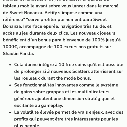
tableau mobile avant sobre vous lancer dans le marché
de Sweet Bonanza. Betify s’impose comme una
référence” “serve profiter pleinement para Sweet
Bonanza. Interface épurée, navigation très fluide, et
accès au jeu durante deux clics. Les nouveaux joueurs
bénéficient d’un bonus para bienvenue de 100% jusqu’à
1000€, accompagné de 100 excursions gratuits sur
Shaolin Panda.
Cela donne intègre à 10 free spins qu’il est possible
de prolonger si 3 nouveaux Scatters atterrissent sur
les rouleaux durant the mode bonus.
Ses fonctionnalités innovantes comme le système
de gains sobre grappes et les multiplicateurs
généreux ajoutent une dimension stratégique et
excitante au gameplay.
La volatilité élevée permet de vrais enjeux, avec des
profits qui peuvent être très intéressants pour les
plus people.