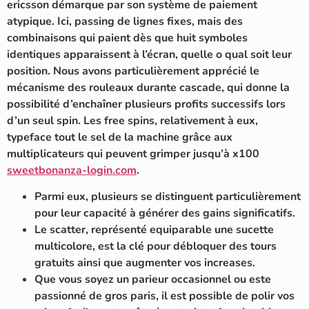
ericsson démarque par son système de paiement
atypique. Ici, passing de lignes fixes, mais des
combinaisons qui paient dès que huit symboles
identiques apparaissent à l’écran, quelle o qual soit leur
position. Nous avons particulièrement apprécié le
mécanisme des rouleaux durante cascade, qui donne la
possibilité d’enchaîner plusieurs profits successifs lors
d’un seul spin. Les free spins, relativement à eux,
typeface tout le sel de la machine grâce aux
multiplicateurs qui peuvent grimper jusqu’à x100
sweetbonanza-login.com
.
Parmi eux, plusieurs se distinguent particulièrement
pour leur capacité à générer des gains significatifs.
Le scatter, représenté equiparable une sucette
multicolore, est la clé pour débloquer des tours
gratuits ainsi que augmenter vos increases.
Que vous soyez un parieur occasionnel ou este
passionné de gros paris, il est possible de polir vos