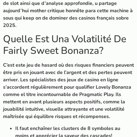
de slot ainsi que d’analyse approfondie, u partage
aujourd’hui mother critique honnête para cette machine à
sous qui keep on de dominer des casinos français sobre
2025.
Quelle Est Una Volatilité De
Fairly Sweet Bonanza?
C’est este jeu de hasard où des risques financiers peuvent
être pris en jouant avec de l’argent et des pertes peuvent
arriver. Les spécialistes des jeux de casino en ligne
s’accordent régulièrement pour qualifier Lovely Bonanza
comme el titre incontournable de Pragmatic Play. Ils
mettent en avant plusieurs aspects positifs, comme la
jouabilité intuitive, visuelle attrayante et une volatilité
maîtrisée qui équilibre risques et récompenses.
Il faut enchaîner les clusters de 8 symboles au
moins et apprécier la saveur des cascades!