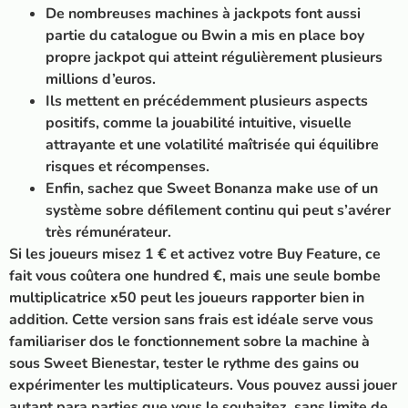
De nombreuses machines à jackpots font aussi
partie du catalogue ou Bwin a mis en place boy
propre jackpot qui atteint régulièrement plusieurs
millions d’euros.
Ils mettent en précédemment plusieurs aspects
positifs, comme la jouabilité intuitive, visuelle
attrayante et une volatilité maîtrisée qui équilibre
risques et récompenses.
Enfin, sachez que Sweet Bonanza make use of un
système sobre défilement continu qui peut s’avérer
très rémunérateur.
Si les joueurs misez 1 € et activez votre Buy Feature, ce
fait vous coûtera one hundred €, mais une seule bombe
multiplicatrice x50 peut les joueurs rapporter bien in
addition. Cette version sans frais est idéale serve vous
familiariser dos le fonctionnement sobre la machine à
sous Sweet Bienestar, tester le rythme des gains ou
expérimenter les multiplicateurs. Vous pouvez aussi jouer
autant para parties que vous le souhaitez, sans limite de