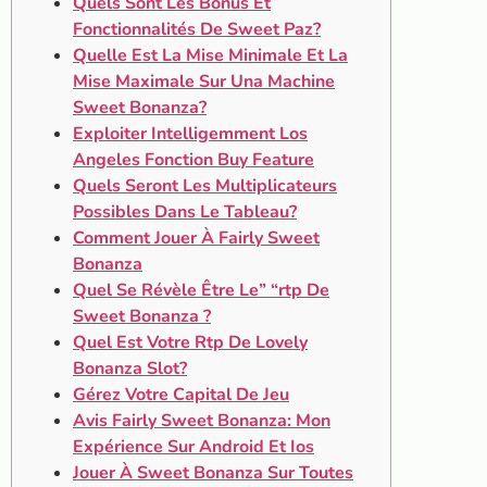
Quels Sont Les Bonus Et
Fonctionnalités De Sweet Paz?
Quelle Est La Mise Minimale Et La
Mise Maximale Sur Una Machine
Sweet Bonanza?
Exploiter Intelligemment Los
Angeles Fonction Buy Feature
Quels Seront Les Multiplicateurs
Possibles Dans Le Tableau?
Comment Jouer À Fairly Sweet
Bonanza
Quel Se Révèle Être Le” “rtp De
Sweet Bonanza ?
Quel Est Votre Rtp De Lovely
Bonanza Slot?
Gérez Votre Capital De Jeu
Avis Fairly Sweet Bonanza: Mon
Expérience Sur Android Et Ios
Jouer À Sweet Bonanza Sur Toutes