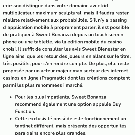
ericsson distingue dans votre domaine avec kid
multiplicateur maximum sculptural, mais il faudra rester
réaliste relativement aux probabilités. S’il n’y a passing
d’application mobile à proprement parler, il est possible
de pratiquer à Sweet Bonanza depuis un touch screen
phone ou une tablette, via la edition mobile du casino
choisi. Il suffit de consulter les avis Sweet Bienestar en
ligne ainsi que les retour des joueurs en allant sur le titre,
très positifs, pour s’en rendre compte. De plus, elle reste
proposée par un acteur majeur man secteur des internet
casinos en ligne (Pragmatic) dont les créations comptent
parmi les plus renommées i marché.
Pour les plus impatients, Sweet Bonanza
recommend également une option appelée Buy
Function.
Cette exclusivité possède este fonctionnement un
tantinet différent, mais présente des opportunités
para gains encore plus grandes.