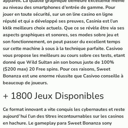
appareil. La qualité graphique demeure excellente même
au niveau des smartphones d’entrée de gamme. Pour
jouer en toute sécurité, sur un on line casino en ligne
réputé et qui a développé ses preuves, Casinia est l’un
kklk meilleurs choix actuels. Que ce se révèle être via ses
aspects graphiques et sonores, ses modes sobre jeu et
son fonctionnement, on peut passer du excellent temps
sur cette machine à sous à la technique parfaite. Casivoo
vous propose les meilleurs au cours sobre ces tests, etant
donné que Wild Sultan ain son bonus juste de 100%
($200 max) 20 Free spins. Pour ces raisons, Sweet
Bonanza est une enorme réussite que Casivoo conseille à
beaucoup de joueurs.
+ 1800 Jeux Disponibles
Ce format innovant a vite conquis les cybernautes et reste
aujourd’hui l’un des titres incontournables sur les casinos
en hachure. Le gameplay para Sweet Bonanza sony