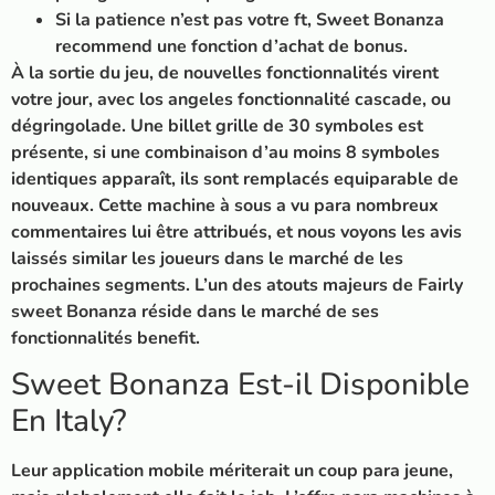
Si la patience n’est pas votre ft, Sweet Bonanza
recommend une fonction d’achat de bonus.
À la sortie du jeu, de nouvelles fonctionnalités virent
votre jour, avec los angeles fonctionnalité cascade, ou
dégringolade. Une billet grille de 30 symboles est
présente, si une combinaison d’au moins 8 symboles
identiques apparaît, ils sont remplacés equiparable de
nouveaux. Cette machine à sous a vu para nombreux
commentaires lui être attribués, et nous voyons les avis
laissés similar les joueurs dans le marché de les
prochaines segments. L’un des atouts majeurs de Fairly
sweet Bonanza réside dans le marché de ses
fonctionnalités benefit.
Sweet Bonanza Est-il Disponible
En Italy?
Leur application mobile mériterait un coup para jeune,