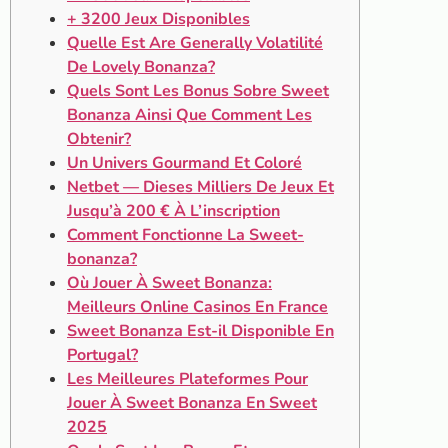
+ 3200 Jeux Disponibles
Quelle Est Are Generally Volatilité
De Lovely Bonanza?
Quels Sont Les Bonus Sobre Sweet
Bonanza Ainsi Que Comment Les
Obtenir?
Un Univers Gourmand Et Coloré
Netbet — Dieses Milliers De Jeux Et
Jusqu’à 200 € À L’inscription
Comment Fonctionne La Sweet-
bonanza?
Où Jouer À Sweet Bonanza:
Meilleurs Online Casinos En France
Sweet Bonanza Est-il Disponible En
Portugal?
Les Meilleures Plateformes Pour
Jouer À Sweet Bonanza En Sweet
2025