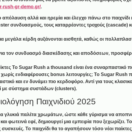
ar-rush-gr-demo.gr/
.
ο απόλαυση αλλά και ηρεμία και έλεγχο πάνω στο παιχνίδι
luster συνδυασμούς, τους καταρρέοντες τροχούς (cascade) 
ς για μεγάλα κέρδη αυξάνονται αισθητά, καθώς οι πολλαπλ
ι για τον συνδυασμό διασκέδασης και αποδόσεων, προσφέρ
ίκτες Το Sugar Rush a thousand είναι ένα συναρπαστικό π
ι χωρίς ενδιαφέρουσες bonus λειτουργίες; Το Sugar Rush π
στικό και εν δυνάμει πιο κερδοφόρο. Αντί για τους κλασι
εί με σύστημα συστάδων (clusters).
ιολόγηση Παιχνιδιού 2025
α γλυκιά παλέτα χρωμάτων, ώστε κάθε γύρισμα να αποπνέε
 και φωτεινά εφέ, δημιουργεί μια εμπειρία που ξεχωρίζει. 
 συσκευές. Το παιχνίδι θα το αγαπήσουν τόσο νέοι παίκτε