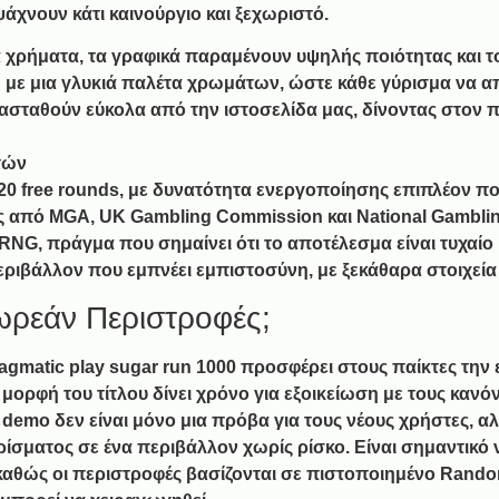
ψάχνουν κάτι καινούργιο και ξεχωριστό.
ά χρήματα, τα γραφικά παραμένουν υψηλής ποιότητας και το
ε μια γλυκιά παλέτα χρωμάτων, ώστε κάθε γύρισμα να απο
ασταθούν εύκολα από την ιστοσελίδα μας, δίνοντας στον π
τών
 20 free rounds, με δυνατότητα ενεργοποίησης επιπλέον π
ιες από MGA, UK Gambling Commission και National Gamblin
G, πράγμα που σημαίνει ότι το αποτέλεσμα είναι τυχαίο κα
ριβάλλον που εμπνέει εμπιστοσύνη, με ξεκάθαρα στοιχεία 
ωρεάν Περιστροφές;
gmatic play sugar run 1000 προσφέρει στους παίκτες την 
ορφή του τίτλου δίνει χρόνο για εξοικείωση με τους κανόνε
demo δεν είναι μόνο μια πρόβα για τους νέους χρήστες, αλλ
σματος σε ένα περιβάλλον χωρίς ρίσκο. Είναι σημαντικό να
αθώς οι περιστροφές βασίζονται σε πιστοποιημένο Rando