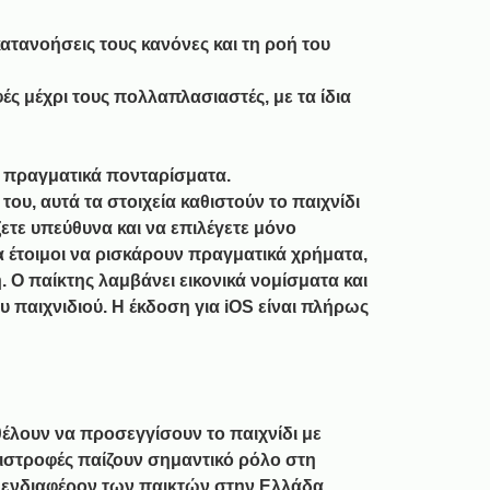
 κατανοήσεις τους κανόνες και τη ροή του
ές μέχρι τους πολλαπλασιαστές, με τα ίδια
τε πραγματικά πονταρίσματα.
ου, αυτά τα στοιχεία καθιστούν το παιχνίδι
ετε υπεύθυνα και να επιλέγετε μόνο
α έτοιμοι να ρισκάρουν πραγματικά χρήματα,
 Ο παίκτης λαμβάνει εικονικά νομίσματα και
 παιχνιδιού. Η έκδοση για iOS είναι πλήρως
θέλουν να προσεγγίσουν το παιχνίδι με
ριστροφές παίζουν σημαντικό ρόλο στη
 ενδιαφέρον των παικτών στην Ελλάδα,