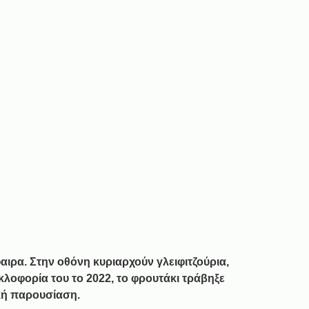
φαιρα. Στην οθόνη κυριαρχούν γλειφιτζούρια,
λοφορία του το 2022, το φρουτάκι τράβηξε
κή παρουσίαση.