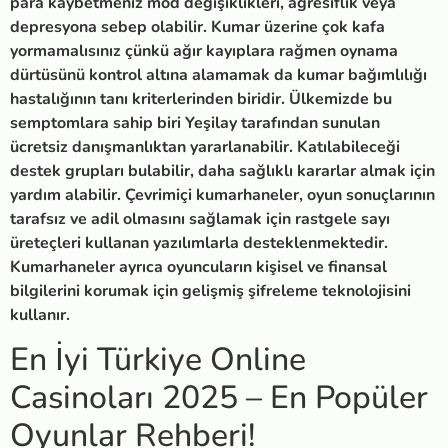
para kaybetmeniz mod değişiklikleri, agresiflik veya
depresyona sebep olabilir. Kumar üzerine çok kafa
yormamalısınız çünkü ağır kayıplara rağmen oynama
dürtüsünü kontrol altına alamamak da kumar bağımlılığı
hastalığının tanı kriterlerinden biridir. Ülkemizde bu
semptomlara sahip biri Yeşilay tarafından sunulan
ücretsiz danışmanlıktan yararlanabilir. Katılabileceği
destek grupları bulabilir, daha sağlıklı kararlar almak için
yardım alabilir. Çevrimiçi kumarhaneler, oyun sonuçlarının
tarafsız ve adil olmasını sağlamak için rastgele sayı
üreteçleri kullanan yazılımlarla desteklenmektedir.
Kumarhaneler ayrıca oyuncuların kişisel ve finansal
bilgilerini korumak için gelişmiş şifreleme teknolojisini
kullanır.
En İyi Türkiye Online
Casinoları 2025 – En Popüler
Oyunlar Rehberi!