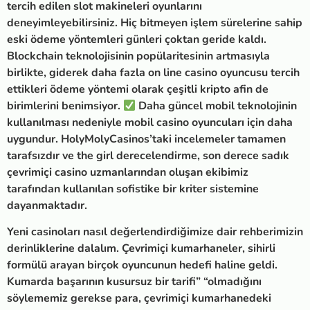
tercih edilen slot makineleri oyunlarını
deneyimleyebilirsiniz. Hiç bitmeyen işlem sürelerine sahip
eski ödeme yöntemleri günleri çoktan geride kaldı.
Blockchain teknolojisinin popülaritesinin artmasıyla
birlikte, giderek daha fazla on line casino oyuncusu tercih
ettikleri ödeme yöntemi olarak çeşitli kripto afin de
birimlerini benimsiyor.
Daha güncel mobil teknolojinin
kullanılması nedeniyle mobil casino oyuncuları için daha
uygundur. HolyMolyCasinos’taki incelemeler tamamen
tarafsızdır ve the girl derecelendirme, son derece sadık
çevrimiçi casino uzmanlarından oluşan ekibimiz
tarafından kullanılan sofistike bir kriter sistemine
dayanmaktadır.
Yeni casinoları nasıl değerlendirdiğimize dair rehberimizin
derinliklerine dalalım. Çevrimiçi kumarhaneler, sihirli
formülü arayan birçok oyuncunun hedefi haline geldi.
Kumarda başarının kusursuz bir tarifi” “olmadığını
söylememiz gerekse para, çevrimiçi kumarhanedeki