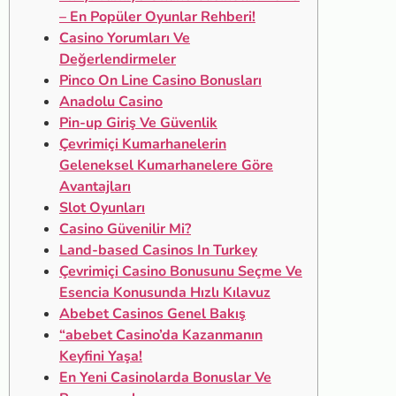
– En Popüler Oyunlar Rehberi!
Casino Yorumları Ve
Değerlendirmeler
Pinco On Line Casino Bonusları
Anadolu Casino
Pin-up Giriş Ve Güvenlik
Çevrimiçi Kumarhanelerin
Geleneksel Kumarhanelere Göre
Avantajları
Slot Oyunları
Casino Güvenilir Mi?
Land-based Casinos In Turkey
Çevrimiçi Casino Bonusunu Seçme Ve
Esencia Konusunda Hızlı Kılavuz
Abebet Casinos Genel Bakış
“abebet Casino’da Kazanmanın
Keyfini Yaşa!
En Yeni Casinolarda Bonuslar Ve