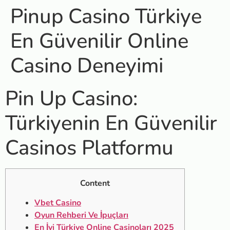
Pinup Casino Türkiye
En Güvenilir Online
Casino Deneyimi
Pin Up Casino:
Türkiyenin En Güvenilir
Casinos Platformu
Content
Vbet Casino
Oyun Rehberi Ve İpuçları
En İyi Türkiye Online Casinoları 2025