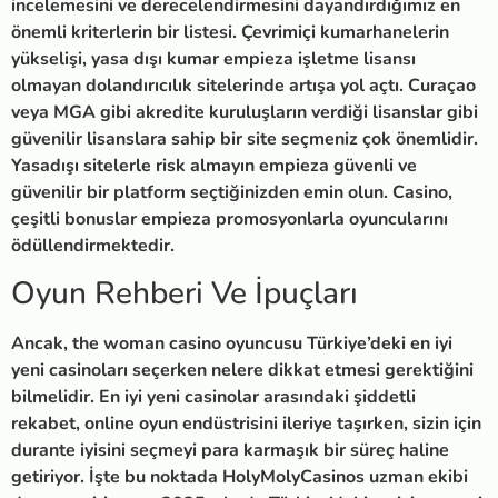
incelemesini ve derecelendirmesini dayandırdığımız en
önemli kriterlerin bir listesi. Çevrimiçi kumarhanelerin
yükselişi, yasa dışı kumar empieza işletme lisansı
olmayan dolandırıcılık sitelerinde artışa yol açtı. Curaçao
veya MGA gibi akredite kuruluşların verdiği lisanslar gibi
güvenilir lisanslara sahip bir site seçmeniz çok önemlidir.
Yasadışı sitelerle risk almayın empieza güvenli ve
güvenilir bir platform seçtiğinizden emin olun. Casino,
çeşitli bonuslar empieza promosyonlarla oyuncularını
ödüllendirmektedir.
Oyun Rehberi Ve İpuçları
Ancak, the woman casino oyuncusu Türkiye’deki en iyi
yeni casinoları seçerken nelere dikkat etmesi gerektiğini
bilmelidir. En iyi yeni casinolar arasındaki şiddetli
rekabet, online oyun endüstrisini ileriye taşırken, sizin için
durante iyisini seçmeyi para karmaşık bir süreç haline
getiriyor. İşte bu noktada HolyMolyCasinos uzman ekibi