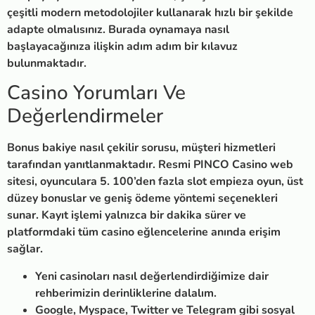
çeşitli modern metodolojiler kullanarak hızlı bir şekilde
adapte olmalısınız. Burada oynamaya nasıl
başlayacağınıza ilişkin adım adım bir kılavuz
bulunmaktadır.
Casino Yorumları Ve
Değerlendirmeler
Bonus bakiye nasıl çekilir sorusu, müşteri hizmetleri
tarafından yanıtlanmaktadır. Resmi PINCO Casino web
sitesi, oyunculara 5. 100’den fazla slot empieza oyun, üst
düzey bonuslar ve geniş ödeme yöntemi seçenekleri
sunar. Kayıt işlemi yalnızca bir dakika sürer ve
platformdaki tüm casino eğlencelerine anında erişim
sağlar.
Yeni casinoları nasıl değerlendirdiğimize dair
rehberimizin derinliklerine dalalım.
Google, Myspace, Twitter ve Telegram gibi sosyal