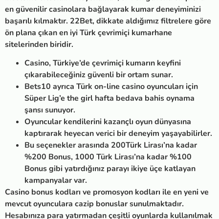
en güvenilir casinolara bağlayarak kumar deneyiminizi
başarılı kılmaktır. 22Bet, dikkate aldığımız filtrelere göre
ön plana çıkan en iyi Türk çevrimiçi kumarhane
sitelerinden biridir.
Casino, Türkiye’de çevrimiçi kumarın keyfini
çıkarabileceğiniz güvenli bir ortam sunar.
Bets10 ayrıca Türk on-line casino oyuncuları için
Süper Lig’e the girl hafta bedava bahis oynama
şansı sunuyor.
Oyuncular kendilerini kazançlı oyun dünyasına
kaptırarak heyecan verici bir deneyim yaşayabilirler.
Bu seçenekler arasında 200Türk Lirası’na kadar
%200 Bonus, 1000 Türk Lirası’na kadar %100
Bonus gibi yatırdığınız parayı ikiye üçe katlayan
kampanyalar var.
Casino bonus kodları ve promosyon kodları ile en yeni ve
mevcut oyunculara cazip bonuslar sunulmaktadır.
Hesabınıza para yatırmadan çeşitli oyunlarda kullanılmak