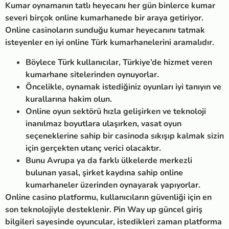
Kumar oynamanın tatlı heyecanı her gün binlerce kumar
severi birçok online kumarhanede bir araya getiriyor.
Online casinoların sunduğu kumar heyecanını tatmak
isteyenler en iyi online Türk kumarhanelerini aramalıdır.
Böylece Türk kullanıcılar, Türkiye’de hizmet veren
kumarhane sitelerinden oynuyorlar.
Öncelikle, oynamak istediğiniz oyunları iyi tanıyın ve
kurallarına hakim olun.
Online oyun sektörü hızla gelişirken ve teknoloji
inanılmaz boyutlara ulaşırken, vasat oyun
seçeneklerine sahip bir casinoda sıkışıp kalmak sizin
için gerçekten utanç verici olacaktır.
Bunu Avrupa ya da farklı ülkelerde merkezli
bulunan yasal, şirket kaydına sahip online
kumarhaneler üzerinden oynayarak yapıyorlar.
Online casino platformu, kullanıcıların güvenliği için en
son teknolojiyle desteklenir. Pin Way up güncel giriş
bilgileri sayesinde oyuncular, istedikleri zaman platforma