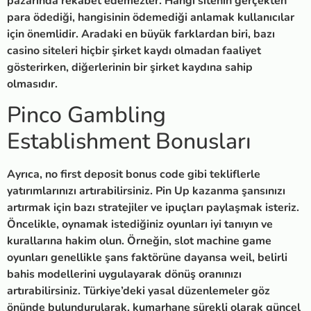
pazarında rekabet edemezler. Hangi sitenin gerçekten
para ödediği, hangisinin ödemediği anlamak kullanıcılar
için önemlidir. Aradaki en büyük farklardan biri, bazı
casino siteleri hiçbir şirket kaydı olmadan faaliyet
gösterirken, diğerlerinin bir şirket kaydına sahip
olmasıdır.
Pinco Gambling
Establishment Bonusları
Ayrıca, no first deposit bonus code gibi tekliflerle
yatırımlarınızı artırabilirsiniz. Pin Up kazanma şansınızı
artırmak için bazı stratejiler ve ipuçları paylaşmak isteriz.
Öncelikle, oynamak istediğiniz oyunları iyi tanıyın ve
kurallarına hakim olun. Örneğin, slot machine game
oyunları genellikle şans faktörüne dayansa weil, belirli
bahis modellerini uygulayarak dönüş oranınızı
artırabilirsiniz. Türkiye’deki yasal düzenlemeler göz
önünde bulundurularak, kumarhane sürekli olarak güncel