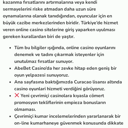
kazanma fırsatlarını artırmalarına veya kendi
sermayelerini riske atmadan daha uzun süre
oynamalarına olanak tanıdığından, oyuncular için en
büyük cazibe merkezlerinden biridir. Türkiye’de hizmet
veren online casino sitelerine giriş yaparken uyulması
gereken kurallardan biri de yaştır.
Tüm bu bilgiler ışığında, online casino oyunlarını
denemek ve tadını çıkarmak isteyenler için
unutulmaz fırsatlar sunuyor.
AbeBet Casino’da her zevke hitap eden geniş bir
oyun yelpazesi sunuyoruz.
Ana sayfasına baktığımızda Curacao lisansı altında
casino oyunlari hizmeti verdiğini görüyoruz.
Yeni çevrimiçi casinolara kıyasla cömert
promosyon tekliflerinin empieza bonusların
olmaması.
Çevrimiçi kumar incelemelerinden yararlanarak bir
on-line kumarhaneye güvenmek konusunda dikkate