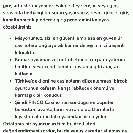
giriş adreslerini yeniler. Fakat siteye erişim veya giriş
sırasında herhangi bir sorun yaşarsanız, resmi güncel giriş
kanallarını takip ederek giriş problemini kolayca
çözebilirsiniz.
Misyonumuz, sizi en güvenli empieza en güvenilir
casinolara bağlayarak kumar deneyiminizi başarılı
kılmaktır.
Kumar oynamanızı kontrol etmek için para yatırma
limitleri veya kendi kendini dışlama gibi araçlar
kullanın.
Türkiye’deki online casinoların düzenlenmesi birçok
oyuncunun kafasını karıştırabilecek önemli ve
karmaşık bir konudur.
Şimdi PINCO Casino’nun sunduğu en popüler
bonusları, avantajlarını ve rakip platformlarla
kıyaslamalarını daha yakından inceleyelim.
Ortalama bir oyuncunun tüm bu özellikleri
değerlendirmesi zordur, bu da yanlış kararlar alınmasına