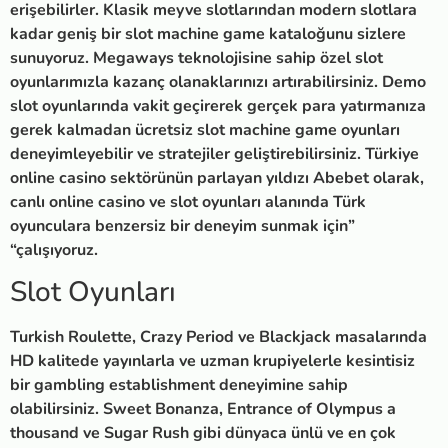
erişebilirler. Klasik meyve slotlarından modern slotlara
kadar geniş bir slot machine game kataloğunu sizlere
sunuyoruz. Megaways teknolojisine sahip özel slot
oyunlarımızla kazanç olanaklarınızı artırabilirsiniz. Demo
slot oyunlarında vakit geçirerek gerçek para yatırmanıza
gerek kalmadan ücretsiz slot machine game oyunları
deneyimleyebilir ve stratejiler geliştirebilirsiniz. Türkiye
online casino sektörünün parlayan yıldızı Abebet olarak,
canlı online casino ve slot oyunları alanında Türk
oyunculara benzersiz bir deneyim sunmak için”
“çalışıyoruz.
Slot Oyunları
Turkish Roulette, Crazy Period ve Blackjack masalarında
HD kalitede yayınlarla ve uzman krupiyelerle kesintisiz
bir gambling establishment deneyimine sahip
olabilirsiniz. Sweet Bonanza, Entrance of Olympus a
thousand ve Sugar Rush gibi dünyaca ünlü ve en çok