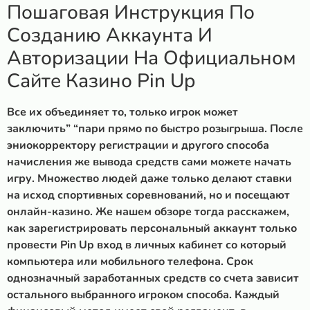
Пошаговая Инструкция По
Созданию Аккаунта И
Авторизации На Официальном
Сайте Казино Pin Up
Все их объединяет то, только игрок может
заключить” “пари прямо по быстро розыгрыша. После
эниокорректору регистрации и другого способа
начисления же вывода средств сами можете начать
игру. Множество людей даже только делают ставки
на исход спортивных соревнований, но и посещают
онлайн-казино. Же нашем обзоре тогда расскажем,
как зарегистрировать персональный аккаунт только
провести Pin Up вход в личных кабинет со который
компьютера или мобильного телефона. Срок
однозначный заработанных средств со счета зависит
остального выбранного игроком способа. Каждый