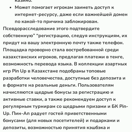
казино.
Может помогает игрокам заиметь доступ к
интернет-ресурсу, даже если важнейшей домен
по какой-то причина заблокирован.
Псевдорасследование этого подтвердите
собственную” “регистрацию, следуя инструкциям, их
придут на вашу электронную почту также телефон.
Площадка проворно стала востребованной среди
казахстанских игроков, предлагая платежи в тенге,
возможность перевода языка. В коллекции азартных
игр Pin Up в Казахстане подобраны топовые
разработки человечества, доступные без депозита и
в формате на реальные деньги. Пользователям
начисляются щедрые бонусы за регистрацию и
активные ставки, а также рекомендуем доступ к
регулярным турнирам со щедрыми призами и БК Pin-
Up. Пин-Ап радует гостей приветственными
бонусами (для новых посетителей) и подарками и
депозиты, возможностью принятия кэшбэка и