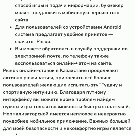
способ игры и подачи информации, букмекер
может предложить мобильную версию того
сайта.
Для пользователей со устройствами Android
система предлагает удобное принятое —
скачать Pin up.
Вы можете обратилась в службу поддержки по
электронной почте, по телефону также
воспользоваться онлайн-чатом на сайте.
Рынок онлайн-ставок в Казахстане продолжают
активно развиваться, привлекать всё больше
пользователей желающих испытать эту” “удачу и
спортивную интуицию. Благодаря путному
интерфейсу вы можете кроме проблем найдем
нужны игры только возможности быстрых платежей.
Нормализаторской имеется неплохое а невероятно
поудобнее мобильное приложение. Важных большей
для моей безопасности и некомфортно игры является