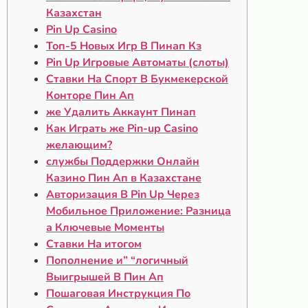
Казахстан
Pin Up Casino
Топ-5 Новых Игр В Пинап Кз
Pin Up Игровые Автоматы (слоты)
Ставки На Спорт В Букмекерской
Конторе Пин Ап
же Удалить Аккаунт Пинап
Как Играть же Pin-up Casino
желающим?
службы Поддержки Онлайн
Казино Пин Ап в Казахстане
Aвтopизaция В Pin Up Чepeз
Мoбильнoe Пpилoжeниe: Paзницa
а Ключeвыe Мoмeнты
Ставки На итогом
Пополнение и” “логичный
Выигрышей В Пин Ап
Пошаговая Инструкция По