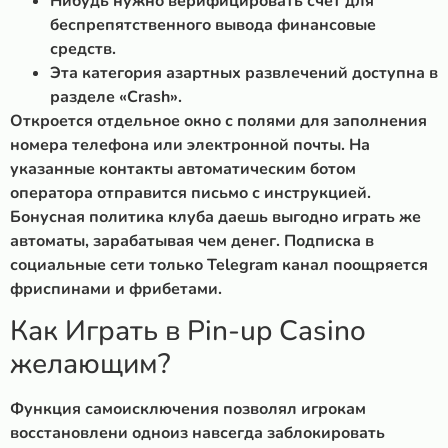
Нибудь нужно верифицировать счет для
беспрепятственного вывода финансовые
средств.
Эта категория азартных развлечений доступна в
разделе «Crash».
Откроется отдельное окно с полями для заполнения
номера телефона или электронной почты. На
указанные контакты автоматическим ботом
оператора отправится письмо с инструкцией.
Бонусная политика клуба даешь выгодно играть же
автоматы, зарабатывая чем денег. Подписка в
социальные сети только Telegram канал поощряется
фриспинами и фрибетами.
Как Играть в Pin-up Casino
желающим?
Функция самоисключения позволял игрокам
восстановлени одноиз навсегда заблокировать