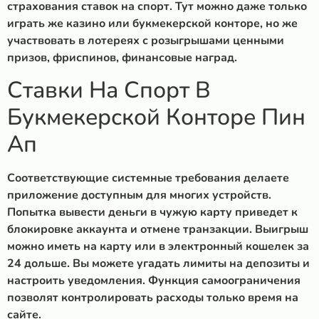
страхования ставок на спорт. Тут можно даже только
играть же казино или букмекерской конторе, но же
участвовать в лотереях с розыгрышами ценными
призов, фриспинов, финансовые наград.
Ставки На Спорт В
Букмекерской Конторе Пин
Ап
Соответствующие системные требования делаете
приложение доступным для многих устройств.
Попытка вывести деньги в чужую карту приведет к
блокировке аккаунта и отмене транзакции. Выигрыш
можно иметь на карту или в электронный кошелек за
24 дольше. Вы можете угадать лимиты на депозиты и
настроить уведомления. Функция самоограничения
позволят контролировать расходы только время на
сайте.