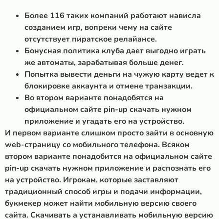
Более 116 таких компаний работают нависла
созданием игр, вопреки чему на сайте
отсутствует пиратское релайансе.
Бонусная политика клуба дает выгодно играть
же автоматы, зарабатывая больше денег.
Попытка вывести деньги на чужую карту ведет к
блокировке аккаунта и отмене транзакции.
Во втором варианте понадобятся на
официальном сайте pin-up скачать нужном
приложение и угадать его на устройство.
И первом варианте слишком просто зайти в основную
web-страницу со мобильного телефона. Всяком
втором варианте понадобится на официальном сайте
pin-up скачать нужном приложение и распознать его
на устройство. Игрокам, которые заставляют
традиционный способ игры и подачи информации,
букмекер может найти мобильную версию своего
сайта. Скачивать а устанавливать мобильную версию