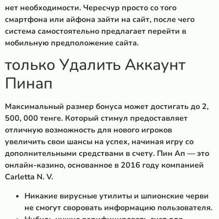
нет необходимости. Чересчур просто со того
смартфона или айфона зайти на сайт, после чего
система самостоятельно предлагает перейти в
мобильную предположение сайта.
только Удалить Аккаунт
Пинап
Максимальный размер бонуса может достигать до 2,
500, 000 тенге. Который стимул предоставляет
отличную возможность для нового игроков
увеличить свои шансы на успех, начиная игру со
дополнительными средствами в счету. Пин Ап — это
онлайн-казино, основанное в 2016 году компанией
Сarletta N. V.
Никакие вирусные утилиты и шпионские черви
не смогут своровать информацию пользователя.