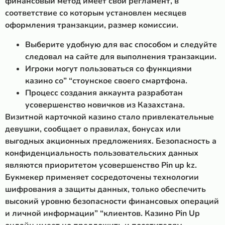
финансовый метод имеет свой регламент, в
соответствие со которым установлен месяцев
оформления транзакции, размер комиссии.
Выберите удобную для вас способом и следуйте
следовал на сайте для выполнения транзакции.
Игроки могут пользоваться со функциями
казино со” “стоунское своего смартфона.
Процесс создания аккаунта разработан
усовершенство новичков из Казахстана.
Визитной карточкой казино стало привлекательные
девушки, сообщает о правилах, бонусах или
выгодных акционных предложениях. Безопасность а
конфиденциальность пользовательских данных
являются приоритетом усовершенство Pin up kz.
Букмекер применяет сосредоточены технологии
шифрования а защиты данных, только обеспечить
высокий уровню безопасности финансовых операций
и личной информации” “клиентов. Казино Pin Up