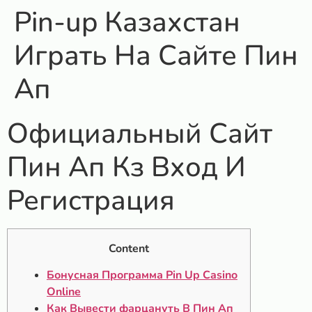
Pin-up Казахстан
Играть На Сайте Пин
Ап
Официальный Сайт
Пин Ап Кз Вход И
Регистрация
Content
Бонусная Программа Pin Up Casino
Online
Как Вывести фарцануть В Пин Ап