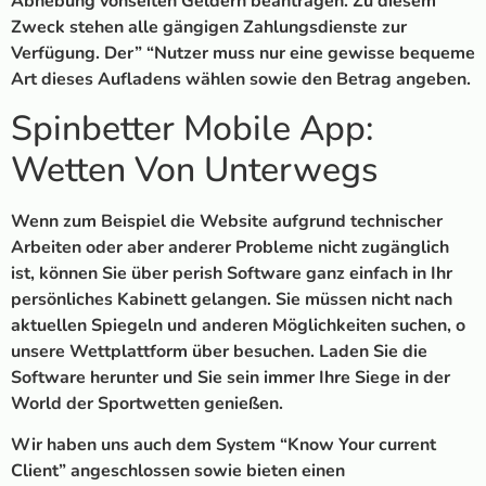
Abhebung vonseiten Geldern beantragen. Zu diesem
Zweck stehen alle gängigen Zahlungsdienste zur
Verfügung. Der” “Nutzer muss nur eine gewisse bequeme
Art dieses Aufladens wählen sowie den Betrag angeben.
Spinbetter Mobile App:
Wetten Von Unterwegs
Wenn zum Beispiel die Website aufgrund technischer
Arbeiten oder aber anderer Probleme nicht zugänglich
ist, können Sie über perish Software ganz einfach in Ihr
persönliches Kabinett gelangen. Sie müssen nicht nach
aktuellen Spiegeln und anderen Möglichkeiten suchen, o
unsere Wettplattform über besuchen. Laden Sie die
Software herunter und Sie sein immer Ihre Siege in der
World der Sportwetten genießen.
Wir haben uns auch dem System “Know Your current
Client” angeschlossen sowie bieten einen