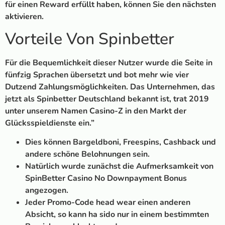
für einen Reward erfüllt haben, können Sie den nächsten
aktivieren.
Vorteile Von Spinbetter
Für die Bequemlichkeit dieser Nutzer wurde die Seite in
fünfzig Sprachen übersetzt und bot mehr wie vier
Dutzend Zahlungsmöglichkeiten. Das Unternehmen, das
jetzt als Spinbetter Deutschland bekannt ist, trat 2019
unter unserem Namen Casino-Z in den Markt der
Glücksspieldienste ein.”
Dies können Bargeldboni, Freespins, Cashback und
andere schöne Belohnungen sein.
Natürlich wurde zunächst die Aufmerksamkeit von
SpinBetter Casino No Downpayment Bonus
angezogen.
Jeder Promo-Code head wear einen anderen
Absicht, so kann ha sido nur in einem bestimmten