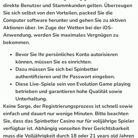
direkte Benutzer und Stammkunden gelten. Überzeugen
Sie sich selbst von den Vorteilen, packed Sie die
Computer software herunter und gehen Sie zu aktiven
Aktionen über. Im Zuge der Wetten bei der iOS-
Anwendung, werden Sie maximales Vergnügen zu
bekommen.
Bevor Sie Ihr persönliches Konto autorisieren
können, müssen Sie es einrichten.
Dazu müssen Sie sich bei Spinbetter
authentifizieren und Ihr Passwort eingeben.
Diese Live-Spiele sein von Evolution Game playing
betrieben und garantieren hohe Qualität sowie
Unterhaltung.
Keine Sorge, der Registrierungsprozess ist schnell sowie
einfach und dauert nur wenige Minuten. Bitte beachten
Sie, dass das Spinbetter Casino nur für volljährige Spieler
verfügbar ist. Abhängig vonseiten Ihrer Gerichtsbarkeit
muss die Volljährigkeit durch 18 oder 21 years old Jahren