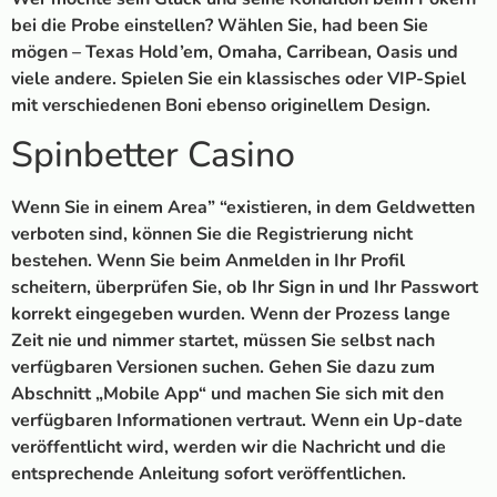
bei die Probe einstellen? Wählen Sie, had been Sie
mögen – Texas Hold’em, Omaha, Carribean, Oasis und
viele andere. Spielen Sie ein klassisches oder VIP-Spiel
mit verschiedenen Boni ebenso originellem Design.
Spinbetter Casino
Wenn Sie in einem Area” “existieren, in dem Geldwetten
verboten sind, können Sie die Registrierung nicht
bestehen. Wenn Sie beim Anmelden in Ihr Profil
scheitern, überprüfen Sie, ob Ihr Sign in und Ihr Passwort
korrekt eingegeben wurden. Wenn der Prozess lange
Zeit nie und nimmer startet, müssen Sie selbst nach
verfügbaren Versionen suchen. Gehen Sie dazu zum
Abschnitt „Mobile App“ und machen Sie sich mit den
verfügbaren Informationen vertraut. Wenn ein Up-date
veröffentlicht wird, werden wir die Nachricht und die
entsprechende Anleitung sofort veröffentlichen.