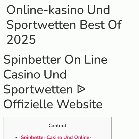
Online-kasino Und
Sportwetten Best Of
2025
Spinbetter On Line
Casino Und
Sportwetten ᐉ
Offizielle Website
Content
Spinbetter Casino Und Online-