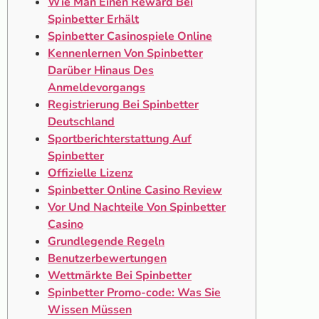
Wie Man Einen Reward Bei
Spinbetter Erhält
Spinbetter Casinospiele Online
Kennenlernen Von Spinbetter
Darüber Hinaus Des
Anmeldevorgangs
Registrierung Bei Spinbetter
Deutschland
Sportberichterstattung Auf
Spinbetter
Offizielle Lizenz
Spinbetter Online Casino Review
Vor Und Nachteile Von Spinbetter
Casino
Grundlegende Regeln
Benutzerbewertungen
Wettmärkte Bei Spinbetter
Spinbetter Promo-code: Was Sie
Wissen Müssen