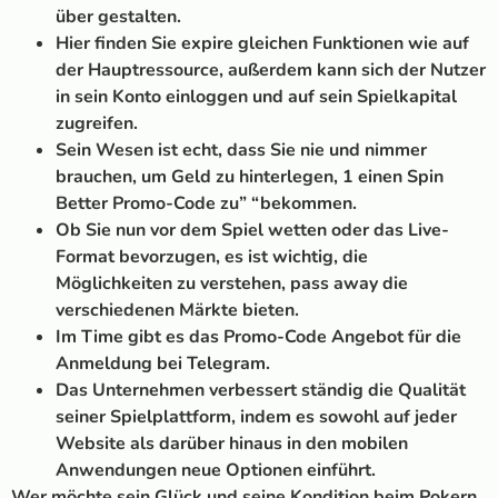
über gestalten.
Hier finden Sie expire gleichen Funktionen wie auf
der Hauptressource, außerdem kann sich der Nutzer
in sein Konto einloggen und auf sein Spielkapital
zugreifen.
Sein Wesen ist echt, dass Sie nie und nimmer
brauchen, um Geld zu hinterlegen, 1 einen Spin
Better Promo-Code zu” “bekommen.
Ob Sie nun vor dem Spiel wetten oder das Live-
Format bevorzugen, es ist wichtig, die
Möglichkeiten zu verstehen, pass away die
verschiedenen Märkte bieten.
Im Time gibt es das Promo-Code Angebot für die
Anmeldung bei Telegram.
Das Unternehmen verbessert ständig die Qualität
seiner Spielplattform, indem es sowohl auf jeder
Website als darüber hinaus in den mobilen
Anwendungen neue Optionen einführt.
Wer möchte sein Glück und seine Kondition beim Pokern