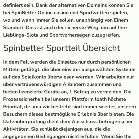
definiert sein. Dank der alternativen Domains können Sie
bei SpinBetter Online casino und Sportwetten spielen,
wo und wann immer Sie sollen, unabhängig von Einem
Standort. Dies ist auch der sicherste Weg, um auf Ihre
Lieblings-Slots und Sportvorhersagen zuzugreifen.
Spinbetter Sportteil Übersicht
In dem Fall werden die Einsätze nur durch persönlichen
Mitteln getätigt, die über eins der ausgewählten Systeme
auf das Spielkonto überwiesen werden. Wir arbeiten nur
über vertrauenswürdigen Anbietern zusammen und
bieten lizenzierte Geräte an, 1 Betrug zu vermeiden. Die
Prozesssicherheit bei unserer Plattform loath höchste
Priorität, de uma wir bestrebt sind immer wieder, unseren
Besuchern dieses bestmögliche Erlebnis über bieten. Die
Datenüberprüfung dient dem Ausschluss betrügerischer
Aktivitäten. Sie schließt diejenigen aus, die die
angegebenen Bedingungen nicht erfüllen. Wenn Sie the